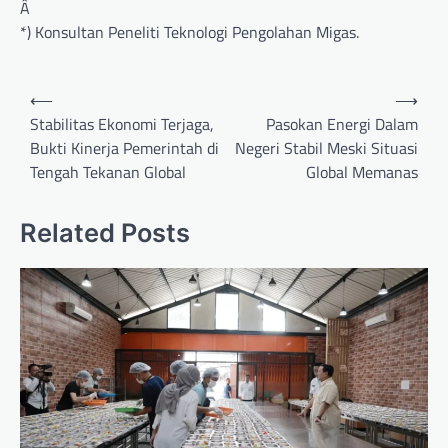
Â
*) Konsultan Peneliti Teknologi Pengolahan Migas.
Post
⟵
⟶
navigation
Stabilitas Ekonomi Terjaga,
Pasokan Energi Dalam
Bukti Kinerja Pemerintah di
Negeri Stabil Meski Situasi
Tengah Tekanan Global
Global Memanas
Related Posts