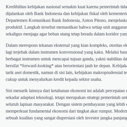
Kredibilitas kebijakan nasional semakin kuat karena pemerintah tid
dijalankan oleh Bank Indonesia dan kebijakan fiskal oleh kementeri
Departemen Komunikasi Bank Indonesia, Anton Pitono, menjelaskan
produktif. Langkah tersebut memastikan bahwa setiap unit anggar
sekaligus menjaga agar beban utang tetap berada dalam koridor ya
Dalam merespons tekanan eksternal yang kian kompleks, otoritas e
lagi terjebak dalam instrumen konvensional yang kaku. Melalui ba
berbagai instrumen untuk mencapai tujuan ganda, yakni stabilitas
bersifat *forward-looking* atau berorientasi jauh ke depan. Kebijak
tarik aset domestik, namun di sisi lain, kebijakan makroprudensia
cukup untuk menyalurkan kredit kepada sektor usaha.
Sisi menarik lainnya dari ketahanan ekonomi ini adalah percepatan 
sekadar adaptasi teknologi, tetapi merupakan strategi pemerintah
seluruh lapisan masyarakat. Dengan sistem pembayaran yang lebih ef
memperkuat fundamental ekonomi dari tingkat akar rumput. Modern
sebuah kualitas yang sangat diapresiasi oleh investor jangka panja