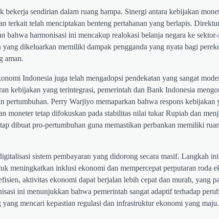
ak bekerja sendirian dalam ruang hampa. Sinergi antara kebijakan mone
an terkait telah menciptakan benteng pertahanan yang berlapis. Direktu
 bahwa harmonisasi ini mencakup realokasi belanja negara ke sektor-
an yang dikeluarkan memiliki dampak pengganda yang nyata bagi pere
ng aman.
konomi Indonesia juga telah mengadopsi pendekatan yang sangat moder
uran kebijakan yang terintegrasi, pemerintah dan Bank Indonesia meng
 dan pertumbuhan. Perry Warjiyo memaparkan bahwa respons kebijakan 
an moneter tetap difokuskan pada stabilitas nilai tukar Rupiah dan men
l tetap dibuat pro-pertumbuhan guna memastikan perbankan memiliki rua
digitalisasi sistem pembayaran yang didorong secara masif. Langkah in
 untuk meningkatkan inklusi ekonomi dan mempercepat perputaran roda 
isien, aktivitas ekonomi dapat berjalan lebih cepat dan murah, yang p
isasi ini menunjukkan bahwa pemerintah sangat adaptif terhadap per
ng yang mencari kepastian regulasi dan infrastruktur ekonomi yang maju.