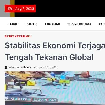
Skip
to
Fri, Aug 7, 2026
content
HOME
POLITIK
EKONOMI
SOSIAL BUDAYA
HU
BERITA TERBARU
Stabilitas Ekonomi Terjaga
Tengah Tekanan Global
kabar-halmahera.com
April 18, 2026