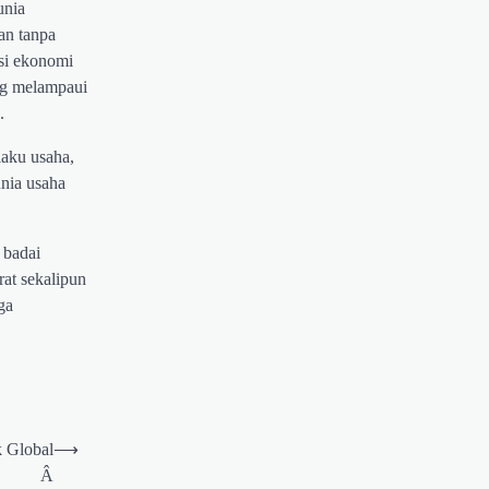
unia
kan tanpa
si ekonomi
ang melampaui
.
laku usaha,
unia usaha
 badai
rat sekalipun
ga
k Global
⟶
Â