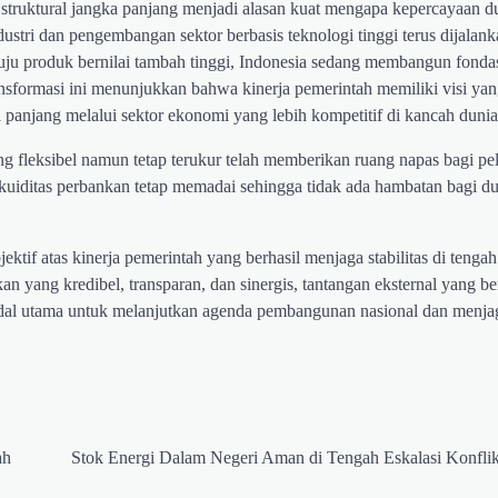
i struktural jangka panjang menjadi alasan kuat mengapa kepercayaan d
ndustri dan pengembangan sektor berbasis teknologi tinggi terus dijalan
uju produk bernilai tambah tinggi, Indonesia sedang membangun fonda
ansformasi ini menunjukkan bahwa kinerja pemerintah memiliki visi y
panjang melalui sektor ekonomi yang lebih kompetitif di kancah dunia
 fleksibel namun tetap terukur telah memberikan ruang napas bagi pe
ikuiditas perbankan tetap memadai sehingga tidak ada hambatan bagi d
ektif atas kinerja pemerintah yang berhasil menjaga stabilitas di tengah
 yang kredibel, transparan, dan sinergis, tantangan eksternal yang be
 modal utama untuk melanjutkan agenda pembangunan nasional dan menja
ah
Stok Energi Dalam Negeri Aman di Tengah Eskalasi Konfli