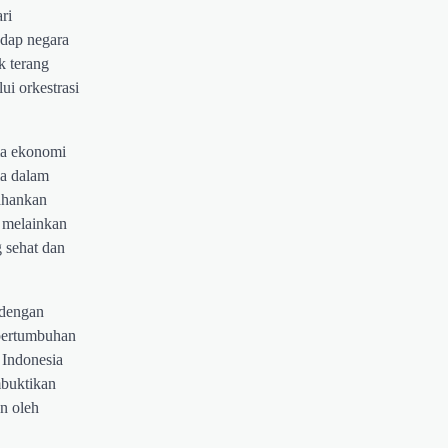
ri
adap negara
k terang
ui orkestrasi
ma ekonomi
ia dalam
tahankan
, melainkan
 sehat dan
 dengan
 pertumbuhan
 Indonesia
mbuktikan
an oleh