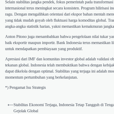
Selain stabilitas jangka pendek, fokus pemerintah pada transformas
internasional terus meningkat secara konsisten. Program hilirisasi i
ragu. Dengan mengalihkan orientasi dari ekspor bahan mentah men
yang tidak mudah goyah oleh fluktuasi harga komoditas global. Tr
angka-angka statistik harian, yakni memastikan kemakmuran jangka 
Anton Pitono juga menambahkan bahwa pengelolaan nilai tukar yang
baik eksportir maupun importir. Bank Indonesia terus memastikan l
untuk mendapatkan pembiayaan yang produktif.
Apresiasi dari IMF dan komunitas investor global adalah validasi obj
tekanan global. Indonesia telah membuktikan bahwa dengan kebijakan
dapat dikelola dengan optimal. Stabilitas yang terjaga ini adalah
momentum pertumbuhan yang berkelanjutan.
*) Pengamat Isu Strategis
Post
⟵
Stabilitas Ekonomi Terjaga, Indonesia Tetap Tangguh di Teng
navigation
Gejolak Global