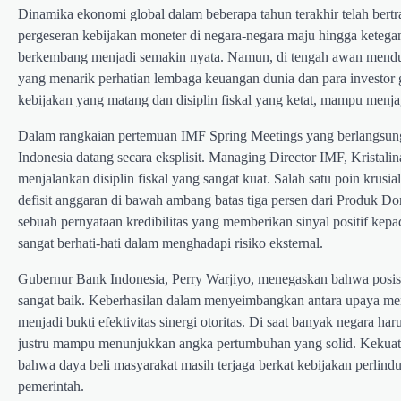
Dinamika ekonomi global dalam beberapa tahun terakhir telah bert
pergeseran kebijakan moneter di negara-negara maju hingga ketega
berkembang menjadi semakin nyata. Namun, di tengah awan mendung 
yang menarik perhatian lembaga keuangan dunia dan para investor gl
kebijakan yang matang dan disiplin fiskal yang ketat, mampu menja
Dalam rangkaian pertemuan IMF Spring Meetings yang berlangsung
Indonesia datang secara eksplisit. Managing Director IMF, Kristali
menjalankan disiplin fiskal yang sangat kuat. Salah satu poin kru
defisit anggaran di bawah ambang batas tiga persen dari Produk D
sebuah pernyataan kredibilitas yang memberikan sinyal positif ke
sangat berhati-hati dalam menghadapi risiko eksternal.
Gubernur Bank Indonesia, Perry Warjiyo, menegaskan bahwa posisi e
sangat baik. Keberhasilan dalam menyeimbangkan antara upaya me
menjadi bukti efektivitas sinergi otoritas. Di saat banyak negara 
justru mampu menunjukkan angka pertumbuhan yang solid. Kekuata
bahwa daya beli masyarakat masih terjaga berkat kebijakan perlind
pemerintah.