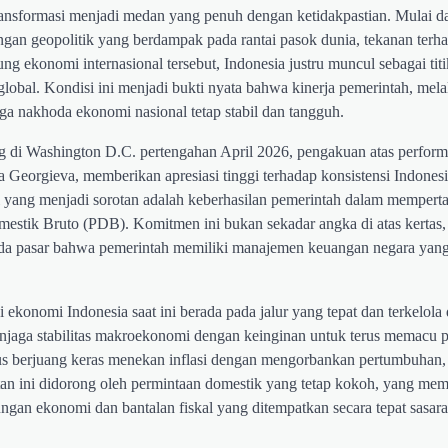
ransformasi menjadi medan yang penuh dengan ketidakpastian. Mulai da
ngan geopolitik yang berdampak pada rantai pasok dunia, tekanan terh
ekonomi internasional tersebut, Indonesia justru muncul sebagai titi
obal. Kondisi ini menjadi bukti nyata bahwa kinerja pemerintah, melal
ga nakhoda ekonomi nasional tetap stabil dan tangguh.
 di Washington D.C. pertengahan April 2026, pengakuan atas perfor
na Georgieva, memberikan apresiasi tinggi terhadap konsistensi Indones
sial yang menjadi sorotan adalah keberhasilan pemerintah dalam memper
omestik Bruto (PDB). Komitmen ini bukan sekadar angka di atas kertas
pada pasar bahwa pemerintah memiliki manajemen keuangan negara yang
konomi Indonesia saat ini berada pada jalur yang tepat dan terkelola
njaga stabilitas makroekonomi dengan keinginan untuk terus memacu
harus berjuang keras menekan inflasi dengan mengorbankan pertumbuhan,
n ini didorong oleh permintaan domestik yang tetap kokoh, yang me
ungan ekonomi dan bantalan fiskal yang ditempatkan secara tepat sasar