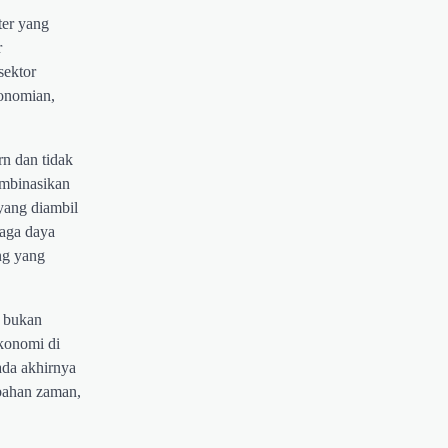
ter yang
r
sektor
konomian,
n dan tidak
ombinasikan
yang diambil
jaga daya
ng yang
i bukan
ekonomi di
ada akhirnya
ubahan zaman,