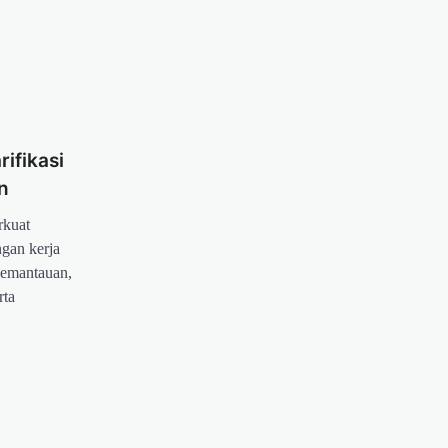
,
ifikasi
n
rkuat
gan kerja
pemantauan,
rta