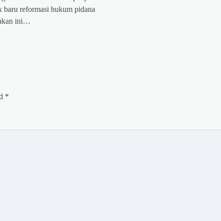
 baru reformasi hukum pidana
jakan ini…
ed
*