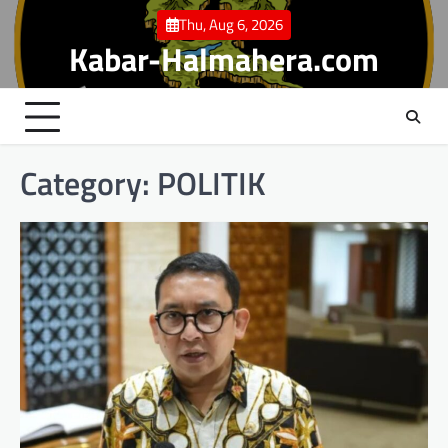
Skip
Thu, Aug 6, 2026
to
Kabar-Halmahera.com
content
Category:
POLITIK