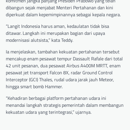
komitmen jangka panjang Presiden Prabowo yang telah
dibangun sejak menjabat Menteri Pertahanan dan kini
diperkuat dalam kepemimpinannya sebagai kepala negara.
“Langit Indonesia harus aman, kedaulatan tidak bisa
ditawar. Langkah ini merupakan bagian dari upaya
modernisasi alutsista,” kata Teddy.
Ia menjelaskan, tambahan kekuatan pertahanan tersebut
mencakup enam pesawat tempur Dassault Rafale dari total
42 unit pesanan, dua pesawat Airbus A400M MRTT, enam
pesawat jet transport Falcon 8X, radar Ground Control
Interceptor (GCI) Thales, rudal udara jarak jauh Meteor,
hingga smart bomb Hammer.
“Kehadiran berbagai platform pertahanan udara ini
menandai langkah strategis pemerintah dalam membangun
kekuatan udara yang terintegrasi,” ujarnya.
Post