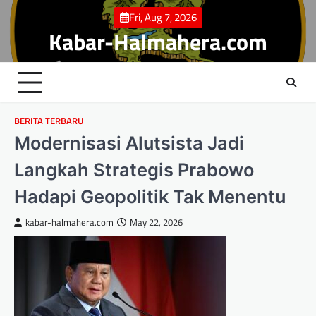
Skip
Fri, Aug 7, 2026
to
Kabar-Halmahera.com
content
BERITA TERBARU
Modernisasi Alutsista Jadi
Langkah Strategis Prabowo
Hadapi Geopolitik Tak Menentu
kabar-halmahera.com
May 22, 2026