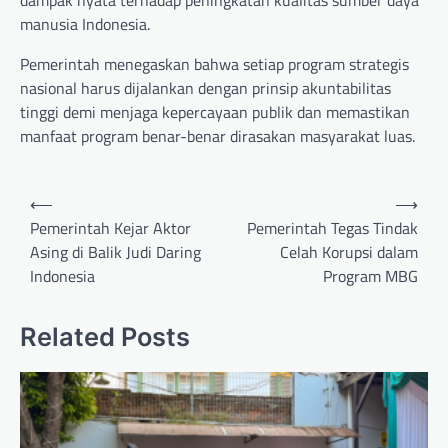
dampak nyata terhadap peningkatan kualitas sumber daya
manusia Indonesia.
Pemerintah menegaskan bahwa setiap program strategis
nasional harus dijalankan dengan prinsip akuntabilitas
tinggi demi menjaga kepercayaan publik dan memastikan
manfaat program benar-benar dirasakan masyarakat luas.
Post
⟵
⟶
navigation
Pemerintah Kejar Aktor
Pemerintah Tegas Tindak
Asing di Balik Judi Daring
Celah Korupsi dalam
Indonesia
Program MBG
Related Posts