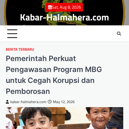
Skip
Sat, Aug 8, 2026
to
Kabar-Halmahera.com
content
BERITA TERBARU
Pemerintah Perkuat
Pengawasan Program MBG
untuk Cegah Korupsi dan
Pemborosan
kabar-halmahera.com
May 12, 2026