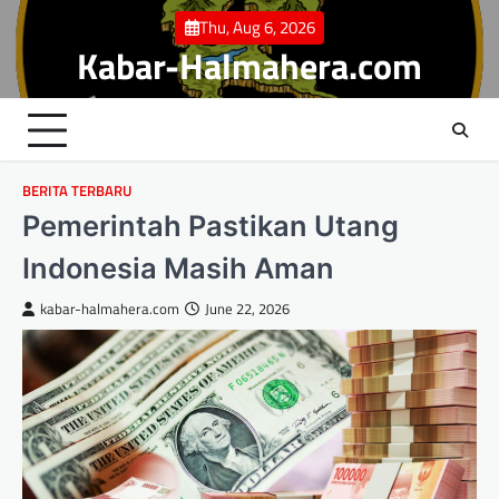
Skip
Thu, Aug 6, 2026
to
Kabar-Halmahera.com
content
BERITA TERBARU
Pemerintah Pastikan Utang
Indonesia Masih Aman
kabar-halmahera.com
June 22, 2026