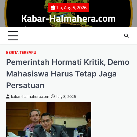
Skip
Thu, Aug 6, 2026
to
Kabar-Halmahera.com
content
BERITA TERBARU
Pemerintah Hormati Kritik, Demo
Mahasiswa Harus Tetap Jaga
Persatuan
kabar-halmahera.com
July 8, 2026