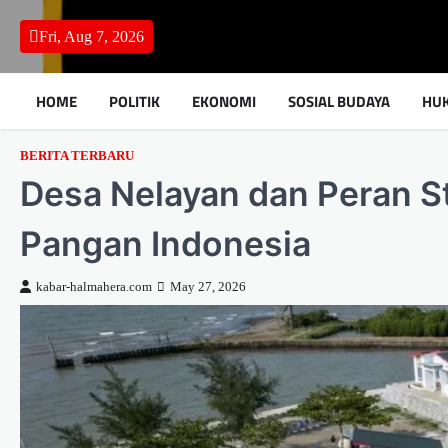
Skip
to
Fri, Aug 7, 2026
content
HOME
POLITIK
EKONOMI
SOSIAL BUDAYA
HU
BERITA TERBARU
Desa Nelayan dan Peran S
Pangan Indonesia
kabar-halmahera.com
May 27, 2026