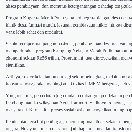
akses pembiayaan, dan memutus ketergantungan terhadap tengkulak
Program Koperasi Merah Putih yang terintegrasi dengan desa nela
klinik desa, farmasi murah, layanan pembiayaan mikro, hingga dist
yang lebih sehat dan produktif.
Selain memperkuat pangan nasional, pembangunan desa nelayan jug
memperkirakan program Kampung Nelayan Merah Putih mampu mengha
ekonomi sekitar Rp56 triliun. Program ini juga diproyeksikan meny
signifikan.
Artinya, sektor kelautan bukan lagi sektor pelengkap, melainkan s
konsumsi masyarakat meningkat, aktivitas UMKM bergerak, industr
Yang menarik, pemerintah juga mulai membangun pendekatan pemba
Pembangunan Kewilayahan Agus Harimurti Yudhoyono menegaskan
masyarakat. Karena itu, proses sosialisasi dan penyediaan ruang b
Pendekatan tersebut penting agar pembangunan tidak sekadar meng
negara. Nelayan harus merasa menjadi bagian utama dari transform