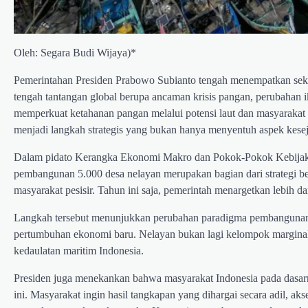
Oleh: Segara Budi Wijaya)*
Pemerintahan Presiden Prabowo Subianto tengah menempatkan sekto
tengah tantangan global berupa ancaman krisis pangan, perubahan ik
memperkuat ketahanan pangan melalui potensi laut dan masyarakat
menjadi langkah strategis yang bukan hanya menyentuh aspek keseja
Dalam pidato Kerangka Ekonomi Makro dan Pokok-Pokok Kebija
pembangunan 5.000 desa nelayan merupakan bagian dari strategi be
masyarakat pesisir. Tahun ini saja, pemerintah menargetkan lebih da
Langkah tersebut menunjukkan perubahan paradigma pembangunan nas
pertumbuhan ekonomi baru. Nelayan bukan lagi kelompok marginal, 
kedaulatan maritim Indonesia.
Presiden juga menekankan bahwa masyarakat Indonesia pada dasarn
ini. Masyarakat ingin hasil tangkapan yang dihargai secara adil, ak