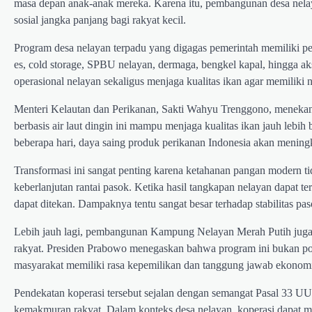
masa depan anak-anak mereka. Karena itu, pembangunan desa nelaya
sosial jangka panjang bagi rakyat kecil.
Program desa nelayan terpadu yang digagas pemerintah memiliki pe
es, cold storage, SPBU nelayan, dermaga, bengkel kapal, hingga ak
operasional nelayan sekaligus menjaga kualitas ikan agar memiliki nil
Menteri Kelautan dan Perikanan, Sakti Wahyu Trenggono, menekank
berbasis air laut dingin ini mampu menjaga kualitas ikan jauh lebih
beberapa hari, daya saing produk perikanan Indonesia akan meningk
Transformasi ini sangat penting karena ketahanan pangan modern tida
keberlanjutan rantai pasok. Ketika hasil tangkapan nelayan dapat te
dapat ditekan. Dampaknya tentu sangat besar terhadap stabilitas pas
Lebih jauh lagi, pembangunan Kampung Nelayan Merah Putih juga 
rakyat. Presiden Prabowo menegaskan bahwa program ini bukan pola 
masyarakat memiliki rasa kepemilikan dan tanggung jawab ekonom
Pendekatan koperasi tersebut sejalan dengan semangat Pasal 33 
kemakmuran rakyat. Dalam konteks desa nelayan, koperasi dapat m