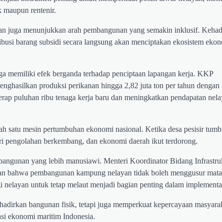
 maupun rentenir.
yan juga menunjukkan arah pembangunan yang semakin inklusif. Kehad
ribusi barang subsidi secara langsung akan menciptakan ekosistem eko
a memiliki efek berganda terhadap penciptaan lapangan kerja. KKP
silkan produksi perikanan hingga 2,82 juta ton per tahun dengan n
erap puluhan ribu tenaga kerja baru dan meningkatkan pendapatan nela
alah satu mesin pertumbuhan ekonomi nasional. Ketika desa pesisir tum
i pengolahan berkembang, dan ekonomi daerah ikut terdorong.
ngunan yang lebih manusiawi. Menteri Koordinator Bidang Infrastru
 bahwa pembangunan kampung nelayan tidak boleh menggusur mata
agi nelayan untuk tetap melaut menjadi bagian penting dalam implementa
hadirkan bangunan fisik, tetapi juga memperkuat kepercayaan masyara
asi ekonomi maritim Indonesia.