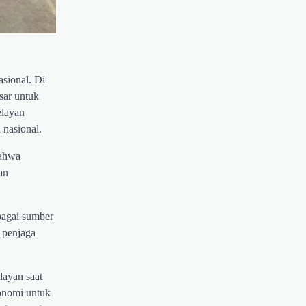
sional. Di
sar untuk
elayan
 nasional.
bahwa
an
bagai sumber
 penjaga
layan saat
konomi untuk