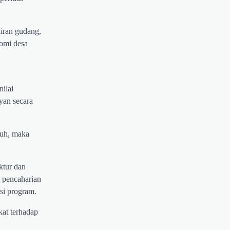
iran gudang,
nomi desa
ilai
yan secara
buh, maka
ktur dan
 pencaharian
si program.
kat terhadap