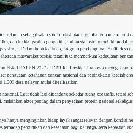
r kelautan sebagai salah satu fondasi utama pembangunan ekonomi na
lim, dan ketidakpastian geopolitik, Indonesia justru memiliki modal be
 pesisirnya. Dalam konteks itulah, program pembangunan 5.000 desa n
hteraan masyarakat pesisir, tetapi juga memperkuat kedaulatan pangan
kan Fiskal RAPBN 2027 di DPR RI, Presiden Prabowo menegaskan 
sar penguatan ketahanan pangan nasional dan peningkatan kesejahtera
ri 1.300 desa nelayan mulai direalisasikan.
ional. Laut tidak lagi dipandang sekadar ruang geografis, tetapi se
melainkan aktor penting dalam penyediaan protein nasional sekaligus
ya hanya menginginkan hidup layak sangat relevan dengan kondisi ne
ses terhadap pendidikan dan kesehatan bagi keluarga, serta kepastian e