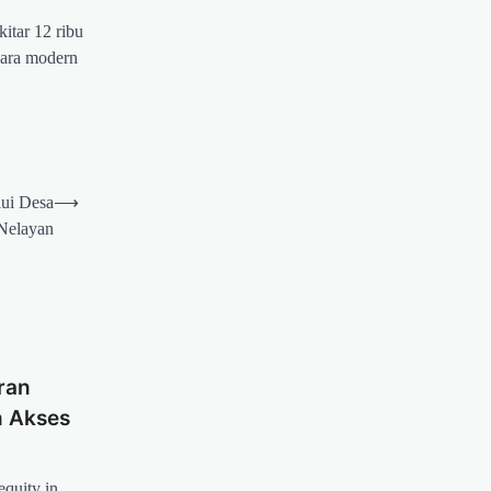
itar 12 ribu
ecara modern
lui Desa
⟶
Nelayan
ran
 Akses
quity in