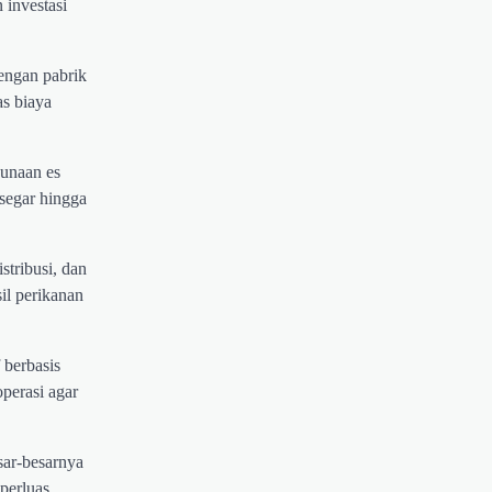
 investasi
engan pabrik
as biaya
gunaan es
 segar hingga
stribusi, dan
sil perikanan
 berbasis
perasi agar
sar-besarnya
perluas