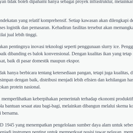
n tidak boleh dipahami hanya sebagai proyek infrastruktur, melainkan
ndekatan yang relatif komprehensif. Setiap kawasan akan dilengkapi d
ses logistik dan pemasaran. Kehadiran fasilitas tersebut akan memangk
ai jual lebih tinggi.
an pentingnya inovasi teknologi seperti penggunaan slurry ice. Peng
 baik dibanding es balok konvensional. Dengan kualitas ikan yang tetap
at, baik di pasar domestik maupun ekspor.
k hanya berbicara tentang ketersediaan pangan, tetapi juga kualitas, di
rsimpan dengan baik, distribusi menjadi lebih efisien dan kehilangan ha
okan protein nasional.
memperlihatkan keberpihakan pemerintah terhadap ekonomi produktif
bantuan sesaat atau bagi-bagi, melainkan dibangun melalui skema ko
i bersama.
UUD 1945 yang menempatkan pengelolaan sumber daya alam untuk sebe
enjadi instrumen penting untuk memperkuat posisi tawar nelayan, mem