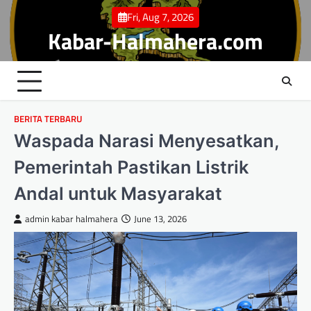
Skip
Fri, Aug 7, 2026
to
Kabar-Halmahera.com
content
BERITA TERBARU
Waspada Narasi Menyesatkan,
Pemerintah Pastikan Listrik
Andal untuk Masyarakat
admin kabar halmahera
June 13, 2026