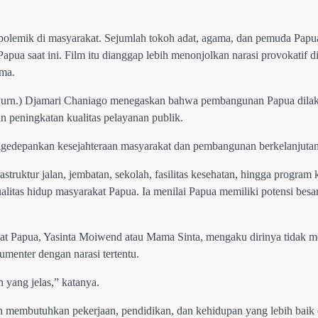
emik di masyarakat. Sejumlah tokoh adat, agama, dan pemuda Papua
apua saat ini. Film itu dianggap lebih menonjolkan narasi provokatif 
ma.
(Purn.) Djamari Chaniago menegaskan bahwa pembangunan Papua dila
n peningkatan kualitas pelayanan publik.
edepankan kesejahteraan masyarakat dan pembangunan berkelanjutan,
ruktur jalan, jembatan, sekolah, fasilitas kesehatan, hingga program
itas hidup masyarakat Papua. Ia menilai Papua memiliki potensi besar
adat Papua, Yasinta Moiwend atau Mama Sinta, mengaku dirinya tidak
umenter dengan narasi tertentu.
 yang jelas,” katanya.
membutuhkan pekerjaan, pendidikan, dan kehidupan yang lebih baik 