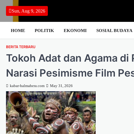
Skip
to
Sun, Aug 9, 2026
content
HOME
POLITIK
EKONOMI
SOSIAL BUDAYA
BERITA TERBARU
Tokoh Adat dan Agama di P
Narasi Pesimisme Film Pes
kabar-halmahera.com
May 31, 2026