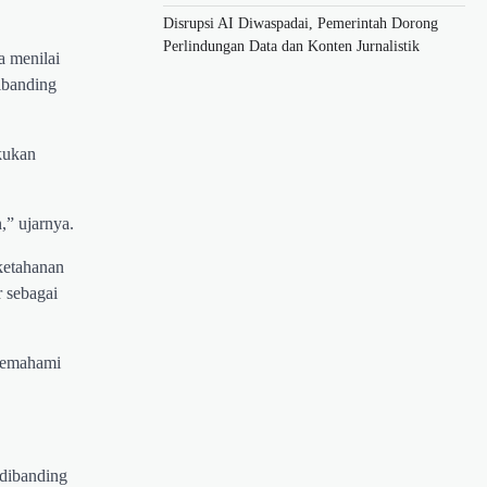
Disrupsi AI Diwaspadai, Pemerintah Dorong
Perlindungan Data dan Konten Jurnalistik
 menilai
dibanding
kukan
” ujarnya.
 ketahanan
 sebagai
 memahami
dibanding