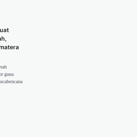
uat
ah,
matera
erah
or guna
ascabencana