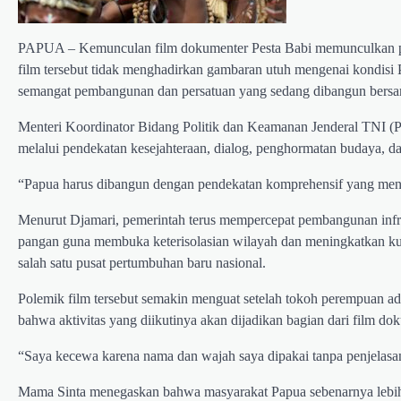
PAPUA – Kemunculan film dokumenter Pesta Babi memunculkan pol
film tersebut tidak menghadirkan gambaran utuh mengenai kondisi P
semangat pembangunan dan persatuan yang sedang dibangun bersa
Menteri Koordinator Bidang Politik dan Keamanan Jenderal TNI 
melalui pendekatan kesejahteraan, dialog, penghormatan budaya, da
“Papua harus dibangun dengan pendekatan komprehensif yang meng
Menurut Djamari, pemerintah terus mempercepat pembangunan infrast
pangan guna membuka keterisolasian wilayah dan meningkatkan kual
salah satu pusat pertumbuhan baru nasional.
Polemik film tersebut semakin menguat setelah tokoh perempuan 
bahwa aktivitas yang diikutinya akan dijadikan bagian dari film dok
“Saya kecewa karena nama dan wajah saya dipakai tanpa penjelasan
Mama Sinta menegaskan bahwa masyarakat Papua sebenarnya lebih 