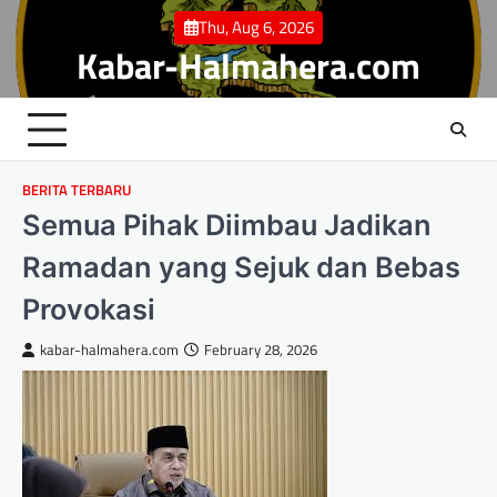
Skip
Thu, Aug 6, 2026
to
Kabar-Halmahera.com
content
BERITA TERBARU
Semua Pihak Diimbau Jadikan
Ramadan yang Sejuk dan Bebas
Provokasi
kabar-halmahera.com
February 28, 2026