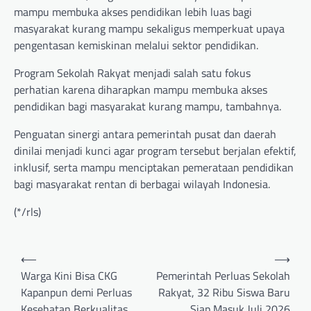
mampu membuka akses pendidikan lebih luas bagi
masyarakat kurang mampu sekaligus memperkuat upaya
pengentasan kemiskinan melalui sektor pendidikan.
Program Sekolah Rakyat menjadi salah satu fokus
perhatian karena diharapkan mampu membuka akses
pendidikan bagi masyarakat kurang mampu, tambahnya.
Penguatan sinergi antara pemerintah pusat dan daerah
dinilai menjadi kunci agar program tersebut berjalan efektif,
inklusif, serta mampu menciptakan pemerataan pendidikan
bagi masyarakat rentan di berbagai wilayah Indonesia.
(*/rls)
Post
⟵
⟶
navigation
Warga Kini Bisa CKG
Pemerintah Perluas Sekolah
Kapanpun demi Perluas
Rakyat, 32 Ribu Siswa Baru
Kesehatan Berkualitas
Siap Masuk Juli 2026