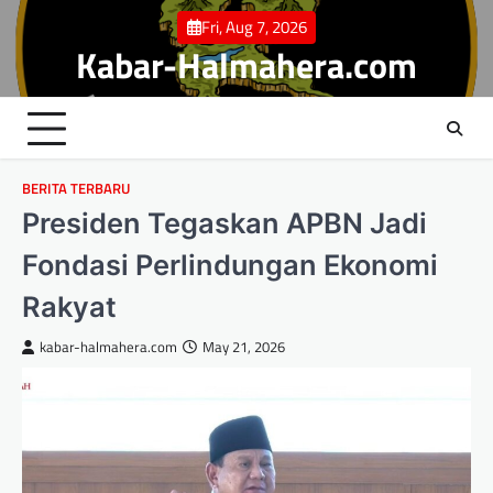
Skip
Fri, Aug 7, 2026
to
Kabar-Halmahera.com
content
BERITA TERBARU
Presiden Tegaskan APBN Jadi
Fondasi Perlindungan Ekonomi
Rakyat
kabar-halmahera.com
May 21, 2026