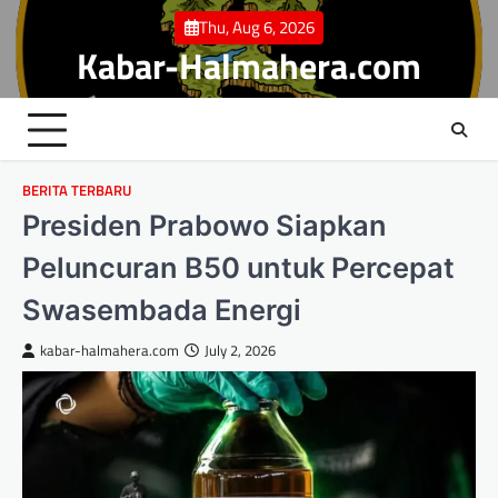
Skip
Thu, Aug 6, 2026
to
Kabar-Halmahera.com
content
BERITA TERBARU
Presiden Prabowo Siapkan
Peluncuran B50 untuk Percepat
Swasembada Energi
kabar-halmahera.com
July 2, 2026