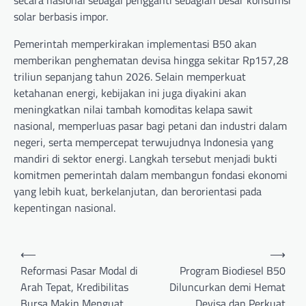
solar berbasis impor.
Pemerintah memperkirakan implementasi B50 akan
memberikan penghematan devisa hingga sekitar Rp157,28
triliun sepanjang tahun 2026. Selain memperkuat
ketahanan energi, kebijakan ini juga diyakini akan
meningkatkan nilai tambah komoditas kelapa sawit
nasional, memperluas pasar bagi petani dan industri dalam
negeri, serta mempercepat terwujudnya Indonesia yang
mandiri di sektor energi. Langkah tersebut menjadi bukti
komitmen pemerintah dalam membangun fondasi ekonomi
yang lebih kuat, berkelanjutan, dan berorientasi pada
kepentingan nasional.
Post
⟵
⟶
navigation
Reformasi Pasar Modal di
Program Biodiesel B50
Arah Tepat, Kredibilitas
Diluncurkan demi Hemat
Bursa Makin Menguat
Devisa dan Perkuat