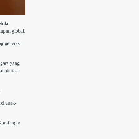
elola
upun global.
ng generasi
egara yang
kolaborasi
.
gi anak-
Kami ingin