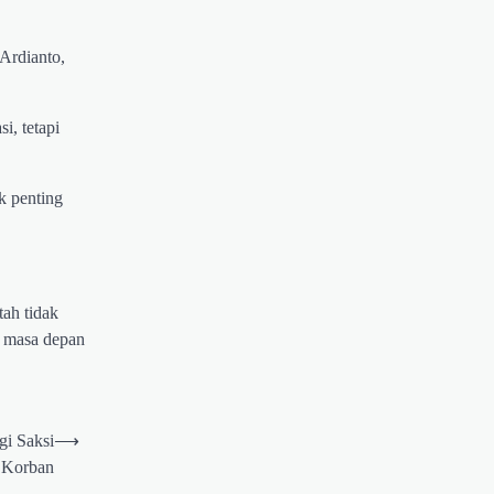
Ardianto,
i, tetapi
k penting
ah tidak
n masa depan
gi Saksi
⟶
 Korban