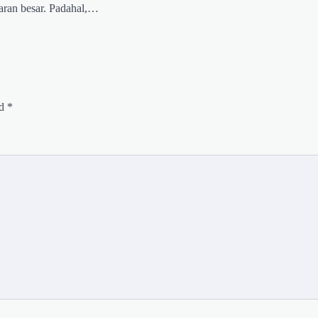
ran besar. Padahal,…
ed
*