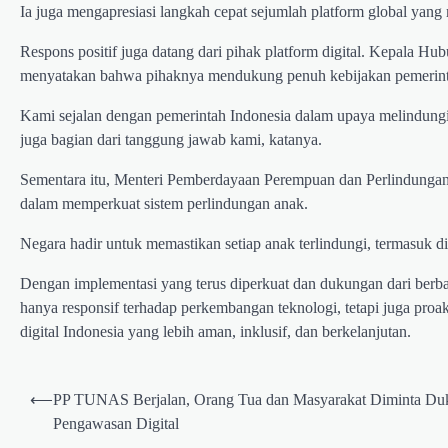
Ia juga mengapresiasi langkah cepat sejumlah platform global yang
Respons positif juga datang dari pihak platform digital. Kepala H
menyatakan bahwa pihaknya mendukung penuh kebijakan pemerint
Kami sejalan dengan pemerintah Indonesia dalam upaya melindungi a
juga bagian dari tanggung jawab kami, katanya.
Sementara itu, Menteri Pemberdayaan Perempuan dan Perlindungan
dalam memperkuat sistem perlindungan anak.
Negara hadir untuk memastikan setiap anak terlindungi, termasuk di r
Dengan implementasi yang terus diperkuat dan dukungan dari ber
hanya responsif terhadap perkembangan teknologi, tetapi juga pro
digital Indonesia yang lebih aman, inklusif, dan berkelanjutan.
Post
⟵
PP TUNAS Berjalan, Orang Tua dan Masyarakat Diminta Du
navigation
Pengawasan Digital