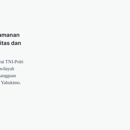
eamanan
itas dan
at TNI-Polri
wilayah
gangguan
 Yahukimo.