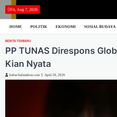
Skip
to
Fri, Aug 7, 2026
content
HOME
POLITIK
EKONOMI
SOSIAL BUDAYA
BERITA TERBARU
PP TUNAS Direspons Glob
Kian Nyata
kabar-halmahera.com
April 26, 2026