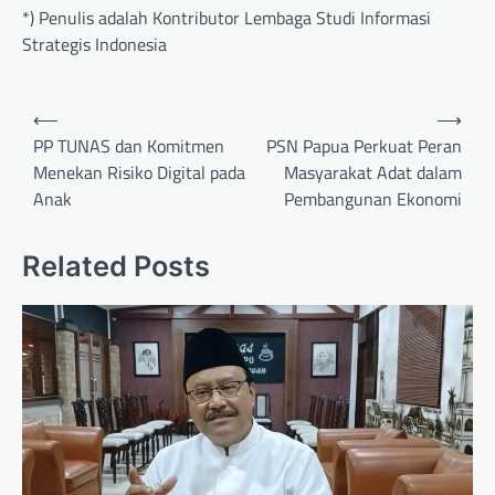
*) Penulis adalah Kontributor Lembaga Studi Informasi
Strategis Indonesia
Post
⟵
⟶
navigation
PP TUNAS dan Komitmen
PSN Papua Perkuat Peran
Menekan Risiko Digital pada
Masyarakat Adat dalam
Anak
Pembangunan Ekonomi
Related Posts