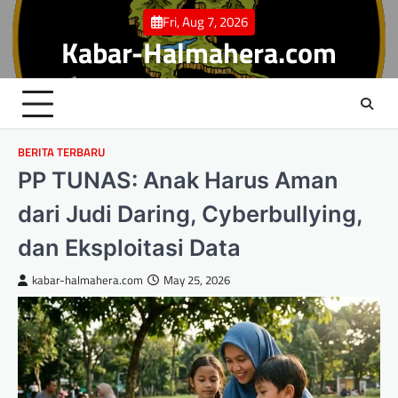
Skip
Fri, Aug 7, 2026
to
Kabar-Halmahera.com
content
BERITA TERBARU
PP TUNAS: Anak Harus Aman
dari Judi Daring, Cyberbullying,
dan Eksploitasi Data
kabar-halmahera.com
May 25, 2026