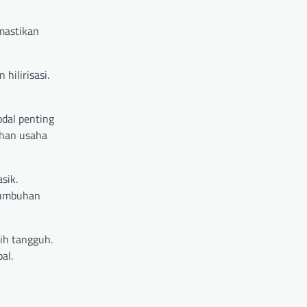
mastikan
hilirisasi.
odal penting
uhan usaha
sik.
rtumbuhan
ih tangguh.
al.