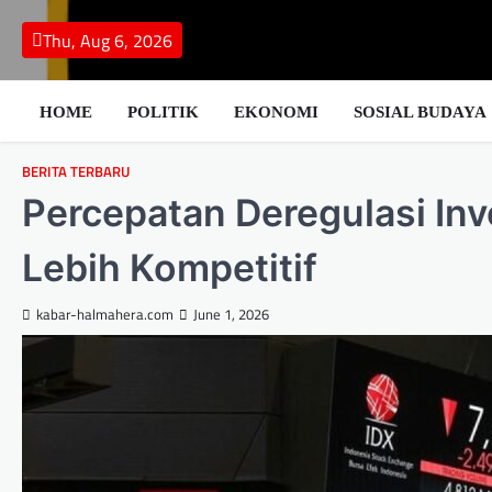
Skip
to
Thu, Aug 6, 2026
content
HOME
POLITIK
EKONOMI
SOSIAL BUDAYA
BERITA TERBARU
Percepatan Deregulasi Inv
Lebih Kompetitif
kabar-halmahera.com
June 1, 2026