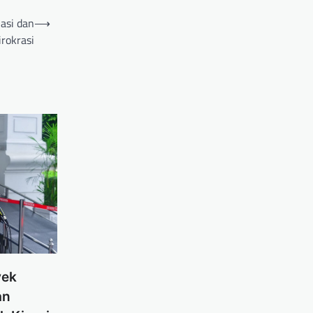
asi dan
⟶
irokrasi
yek
an