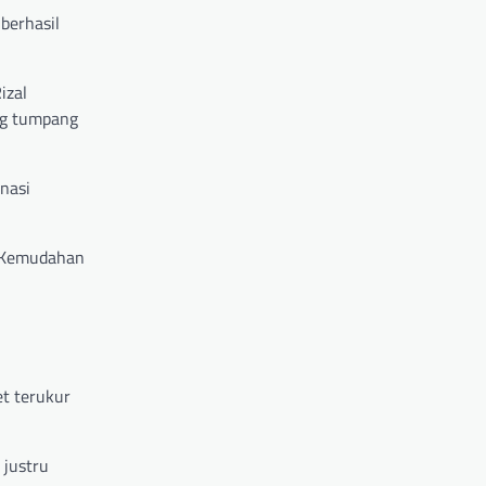
berhasil
izal
ng tumpang
nasi
n. Kemudahan
t terukur
 justru