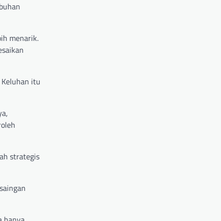
mbuhan
ih menarik.
esaikan
 Keluhan itu
ya,
roleh
ah strategis
rsaingan
a hanya