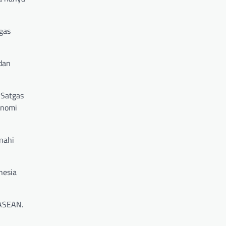
gas
dan
 Satgas
onomi
nahi
nesia
 ASEAN.