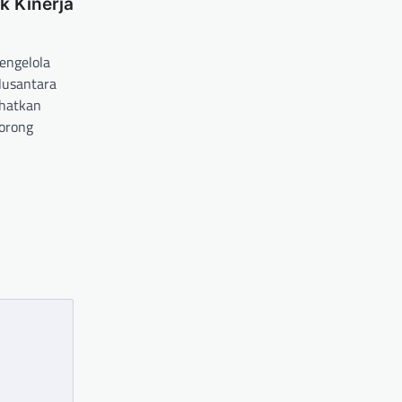
 Kinerja
engelola
Nusantara
ihatkan
orong