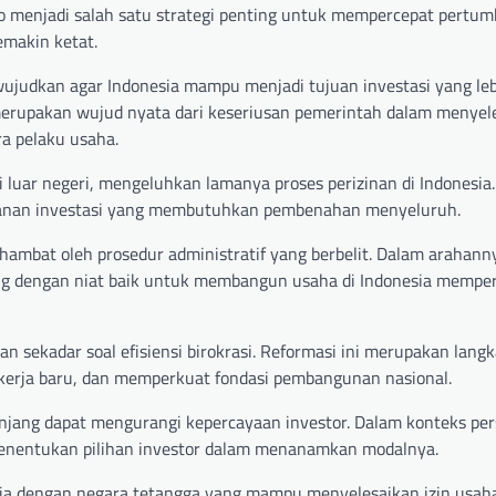
to menjadi salah satu strategi penting untuk mempercepat pertu
emakin ketat.
wujudkan agar Indonesia mampu menjadi tujuan investasi yang leb
merupakan wujud nyata dari keseriusan pemerintah dalam menyel
ra pelaku usaha.
luar negeri, mengeluhkan lamanya proses perizinan di Indonesia.
yanan investasi yang membutuhkan pembenahan menyeluruh.
ambat oleh prosedur administratif yang berbelit. Dalam arahann
ng dengan niat baik untuk membangun usaha di Indonesia mempe
sekadar soal efisiensi birokrasi. Reformasi ini merupakan langk
erja baru, dan memperkuat fondasi pembangunan nasional.
njang dapat mengurangi kepercayaan investor. Dalam konteks pe
menentukan pilihan investor dalam menanamkan modalnya.
sia dengan negara tetangga yang mampu menyelesaikan izin usah