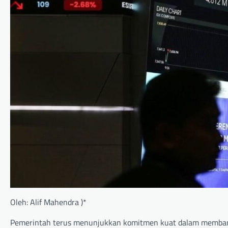
Oleh: Alif Mahendra )*
Pemerintah terus menunjukkan komitmen kuat dalam membangun