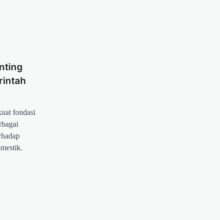
nting
rintah
uat fondasi
rbagai
erhadap
mestik.