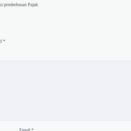
lui pembebasan Pajak
ed
*
Email
*