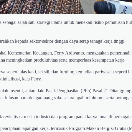
sebagai salah satu strategi utama untuk menekan risiko pemutusan hu
arahkan kepada sektor-sektor dengan daya serap tenaga kerja tinggi.
Fiskal Kementerian Keuangan, Ferry Ardiyanto, mengatakan pemerintah 
una meningkatkan produktivitas serta memperluas kesempatan kerja.
ya seperti alas kaki, tekstil, dan furnitur, kemudian pariwisata seperti ho
igitalisasi, kata Ferry.
ah insentif, antara lain Pajak Penghasilan (PPh) Pasal 21 Ditanggung
uk lulusan baru dengan uang saku setara upah minimum, serta potonga
k revitalisasi mesin industri dan program padat karya tunai di berbagai 
or penciptaan lapangan kerja, termasuk Program Makan Bergizi Gratis 