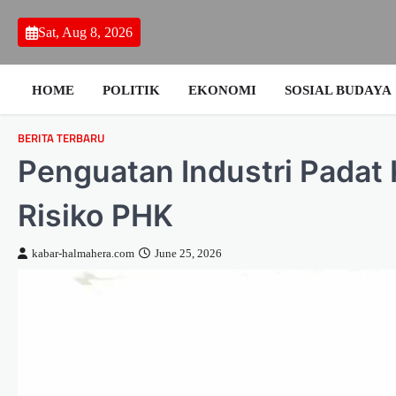
Skip
to
Sat, Aug 8, 2026
content
HOME
POLITIK
EKONOMI
SOSIAL BUDAYA
BERITA TERBARU
Penguatan Industri Padat
Risiko PHK
kabar-halmahera.com
June 25, 2026