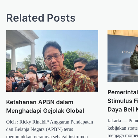
Related Posts
Pemerinta
Stimulus F
Ketahanan APBN dalam
Daya Beli
Menghadapi Gejolak Global
Jakarta — Peme
Oleh : Ricky Rinaldi* Anggaran Pendapatan
kebijakan strate
dan Belanja Negara (APBN) terus
menjaga momen
menunjukkan perannya sebagai instrumen