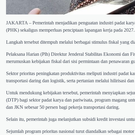
JAKARTA – Pemerintah menjadikan penguatan industri padat karya 
(PHK) sekaligus memperluas penciptaan lapangan kerja pada 2027.
Langkah tersebut ditempuh melalui berbagai stimulus fiskal yang di
Pelaksana Harian (Plh) Direktur Jenderal Stabilitas Ekonomi dan 
merumuskan kebijakan fiskal dari sisi permintaan dan penawaran g
Sektor prioritas peningkatan produktivitas meliputi industri padat kar
transportasi daring dan logistik, serta pertanian melalui hilirisasi dan d
Untuk mendukung kebijakan tersebut, pemerintah menyiapkan sejuml
(DTP) bagi sektor padat karya dan pariwisata, program magang unt
dan JKN sebesar 50 persen bagi pekerja transportasi daring.
Selain itu, pemerintah juga melanjutkan subsidi kredit investasi untu
Sejumlah program prioritas nasional turut diandalkan sebagai mot