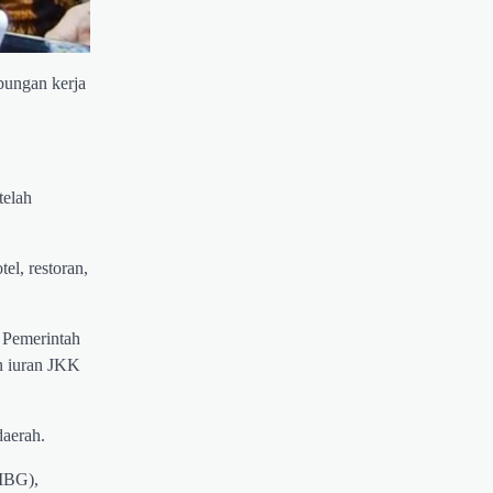
bungan kerja
telah
tel, restoran,
 Pemerintah
n iuran JKK
daerah.
(MBG),