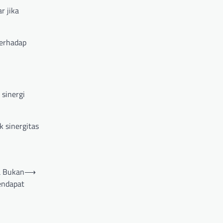
r jika
terhadap
sinergi
 sinergitas
a Bukan
⟶
endapat