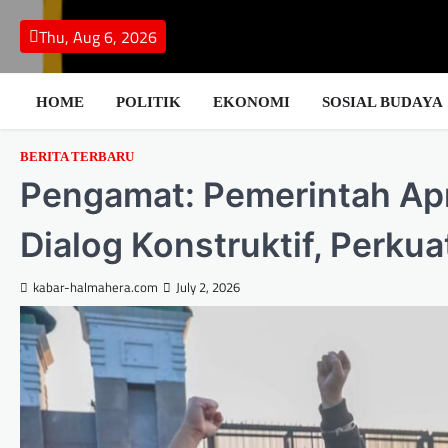
Skip
to
Thu, Aug 6, 2026
content
HOME
POLITIK
EKONOMI
SOSIAL BUDAYA
BERITA TERBARU
Pengamat: Pemerintah Ap
Dialog Konstruktif, Perku
kabar-halmahera.com
July 2, 2026