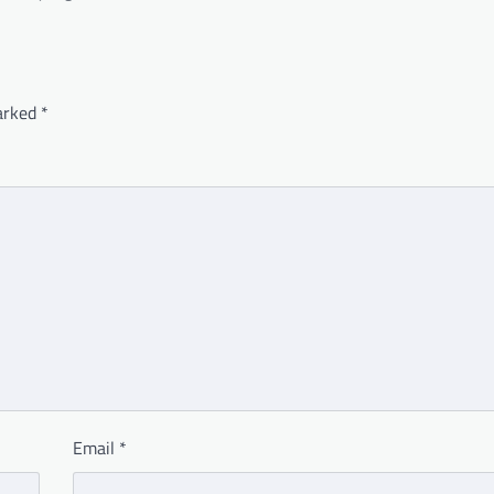
marked
*
Email
*