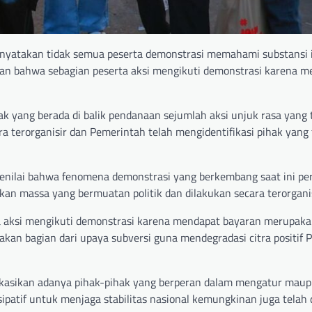
enyatakan tidak semua peserta demonstrasi memahami substansi 
n bahwa sebagian peserta aksi mengikuti demonstrasi karena m
k yang berada di balik pendanaan sejumlah aksi unjuk rasa yang t
a terorganisir dan Pemerintah telah mengidentifikasi pihak yang t
enilai bahwa fenomena demonstrasi yang berkembang saat ini pe
kan massa yang bermuatan politik dan dilakukan secara terorganis
 aksi mengikuti demonstrasi karena mendapat bayaran merupaka
kan bagian dari upaya subversi guna mendegradasi citra positif 
dikasikan adanya pihak-pihak yang berperan dalam mengatur mau
ipatif untuk menjaga stabilitas nasional kemungkinan juga telah 