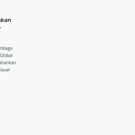
skan
r
embaga
Global
ahankan
level