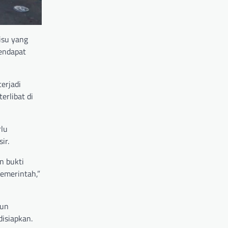
isu yang
endapat
erjadi
erlibat di
rlu
ir.
n bukti
Pemerintah,”
pun
disiapkan.