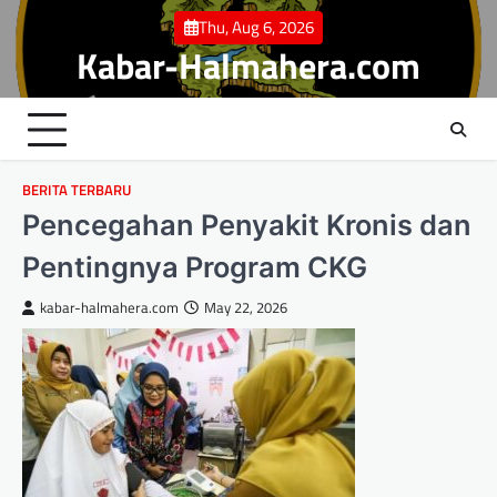
Skip
Thu, Aug 6, 2026
to
Kabar-Halmahera.com
content
BERITA TERBARU
Pencegahan Penyakit Kronis dan
Pentingnya Program CKG
kabar-halmahera.com
May 22, 2026