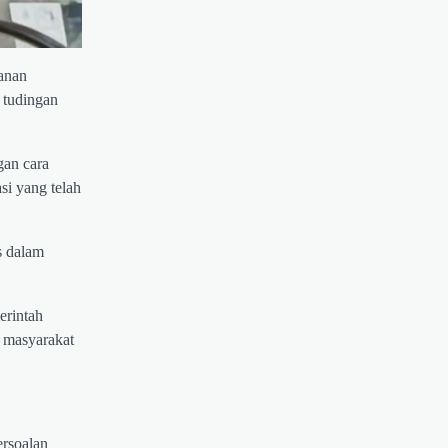
hanan
 tudingan
gan cara
si yang telah
s dalam
erintah
n masyarakat
ersoalan