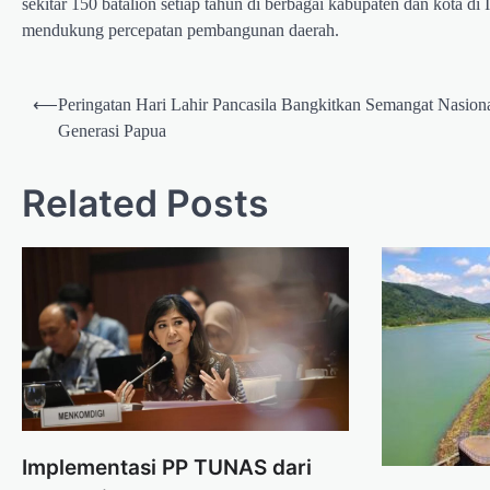
sekitar 150 batalion setiap tahun di berbagai kabupaten dan kota d
mendukung percepatan pembangunan daerah.
Post
⟵
Peringatan Hari Lahir Pancasila Bangkitkan Semangat Nasion
navigation
Generasi Papua
Related Posts
Implementasi PP TUNAS dari