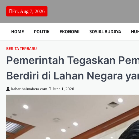
Skip
to
Fri, Aug 7, 2026
content
HOME
POLITIK
EKONOMI
SOSIAL BUDAYA
HU
BERITA TERBARU
Pemerintah Tegaskan Pemb
Berdiri di Lahan Negara y
kabar-halmahera.com
June 1, 2026