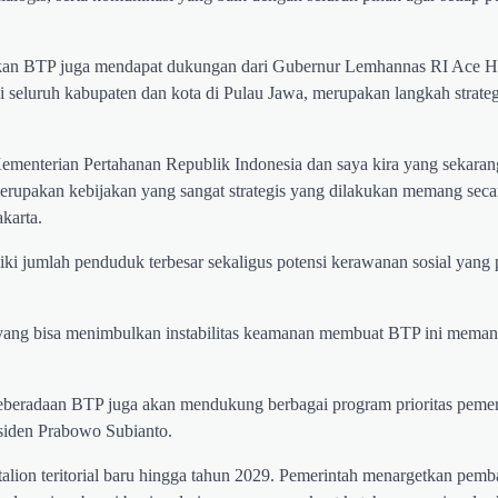
ukan BTP juga mendapat dukungan dari Gubernur Lemhannas RI Ace H
seluruh kabupaten dan kota di Pulau Jawa, merupakan langkah strateg
Kementerian Pertahanan Republik Indonesia dan saya kira yang sekaran
 merupakan kebijakan yang sangat strategis yang dilakukan memang seca
karta.
ki jumlah penduduk terbesar sekaligus potensi kerawanan sosial yang 
 yang bisa menimbulkan instabilitas keamanan membuat BTP ini meman
eberadaan BTP juga akan mendukung berbagai program prioritas pemer
esiden Prabowo Subianto.
lion teritorial baru hingga tahun 2029. Pemerintah menargetkan pem