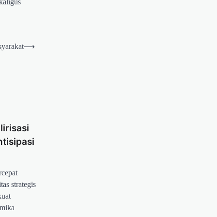
kaligus
yarakat
⟶
irisasi
tisipasi
rcepat
as strategis
kuat
amika