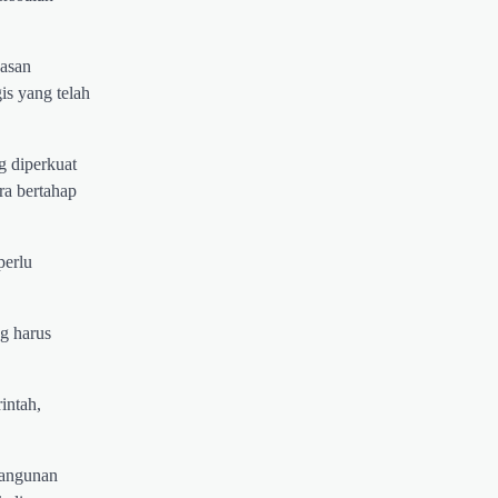
asan
is yang telah
g diperkuat
ra bertahap
perlu
g harus
intah,
bangunan