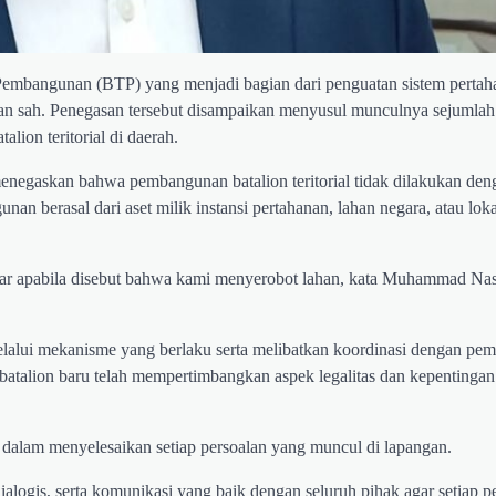
 Pembangunan (BTP) yang menjadi bagian dari penguatan sistem perta
 dan sah. Penegasan tersebut disampaikan menyusul munculnya sejumlah
ion teritorial di daerah.
egaskan bahwa pembangunan batalion teritorial tidak dilakukan den
n berasal dari aset milik instansi pertahanan, lahan negara, atau loka
benar apabila disebut bahwa kami menyerobot lahan, kata Muhammad Na
alui mekanisme yang berlaku serta melibatkan koordinasi dengan pem
s batalion baru telah mempertimbangkan aspek legalitas dan kepentinga
alam menyelesaikan setiap persoalan yang muncul di lapangan.
alogis, serta komunikasi yang baik dengan seluruh pihak agar setiap p