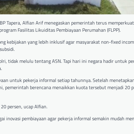
 BP Tapera, Alfian Arif menegaskan pemerintah terus memperkuat
 program Fasilitas Likuiditas Pembiayaan Perumahan (FLPP).
 kebijakan yang lebih inklusif agar masyarakat non-fixed incom
ubsidi.
olri, tidak melulu tentang ASN. Tapi hari ini negara hadir untuk 
.
aan untuk pekerja informal setiap tahunnya. Setelah menetapkan
ini, pemerintah berencana menaikkan kuota tersebut menjadi 20 
20 persen, ucap Alfian.
gai inovasi pembiayaan agar pekerja informal semakin mudah me