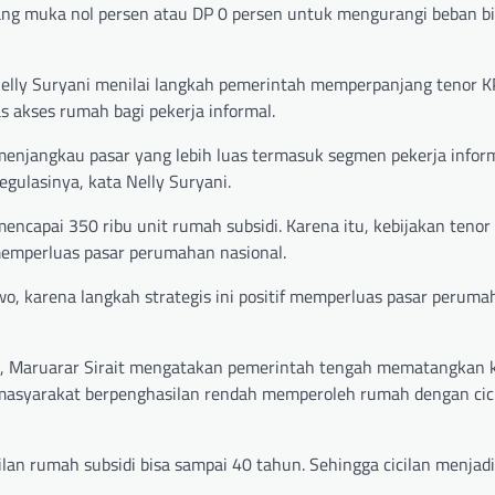
ang muka nol persen atau DP 0 persen untuk mengurangi beban b
Nelly Suryani menilai langkah pemerintah memperpanjang tenor K
 akses rumah bagi pekerja informal.
 menjangkau pasar yang lebih luas termasuk segmen pekerja inform
gulasinya, kata Nelly Suryani.
encapai 350 ribu unit rumah subsidi. Karena itu, kebijakan tenor
 memperluas pasar perumahan nasional.
wo, karena langkah strategis ini positif memperluas pasar perumah
 Maruarar Sirait mengatakan pemerintah tengah mematangkan k
masyarakat berpenghasilan rendah memperoleh rumah dengan cici
lan rumah subsidi bisa sampai 40 tahun. Sehingga cicilan menjadi