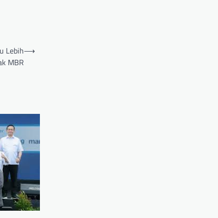
u Lebih
⟶
ak MBR