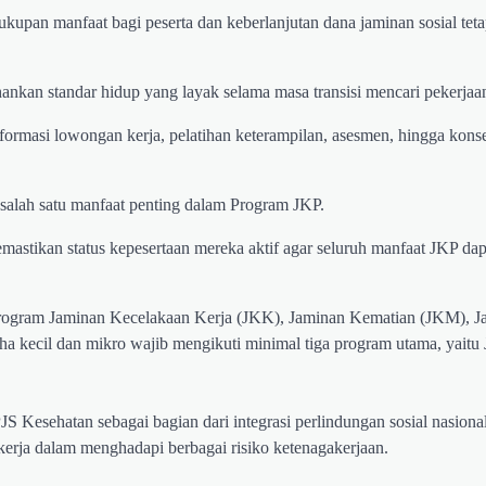
upan manfaat bagi peserta dan keberlanjutan dana jaminan sosial teta
kan standar hidup yang layak selama masa transisi mencari pekerjaan
nformasi lowongan kerja, pelatihan keterampilan, asesmen, hingga konse
 salah satu manfaat penting dalam Program JKP.
astikan status kepesertaan mereka aktif agar seluruh manfaat JKP dap
program Jaminan Kecelakaan Kerja (JKK), Jaminan Kematian (JKM), J
aha kecil dan mikro wajib mengikuti minimal tiga program utama, yait
S Kesehatan sebagai bagian dari integrasi perlindungan sosial nasional
erja dalam menghadapi berbagai risiko ketenagakerjaan.