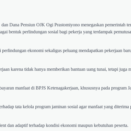
n, dan Dana Pensiun OJK Ogi Prastomiyono menegaskan pemerintah te
gai bentuk perlindungan sosial bagi pekerja yang terdampak pemutu
i perlindungan ekonomi sekaligus peluang mendapatkan pekerjaan baru
erjaan karena tidak hanya memberikan bantuan uang tunai, tetapi juga
yaran manfaat di BPJS Ketenagakerjaan, khususnya pada program J
hadap tata kelola program jaminan sosial agar manfaat yang diterima p
ent dan adaptif terhadap kondisi ekonomi maupun kebutuhan peserta.