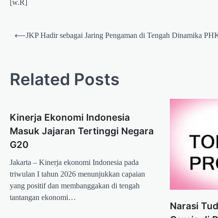
[w.R]
Post
⟵
JKP Hadir sebagai Jaring Pengaman di Tengah Dinamika PH
navigation
Related Posts
Kinerja Ekonomi Indonesia
Masuk Jajaran Tertinggi Negara
G20
Jakarta – Kinerja ekonomi Indonesia pada
triwulan I tahun 2026 menunjukkan capaian
yang positif dan membanggakan di tengah
tantangan ekonomi…
Narasi Tu