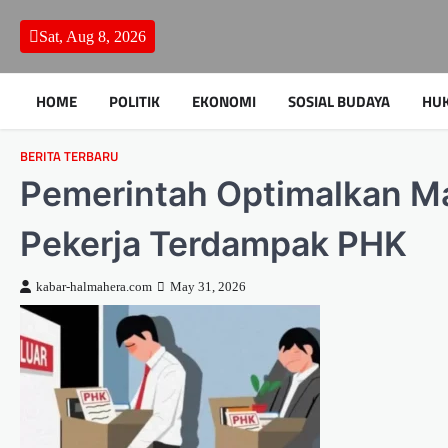
Skip
to
Sat, Aug 8, 2026
content
HOME
POLITIK
EKONOMI
SOSIAL BUDAYA
HU
BERITA TERBARU
Pemerintah Optimalkan M
Pekerja Terdampak PHK
kabar-halmahera.com
May 31, 2026