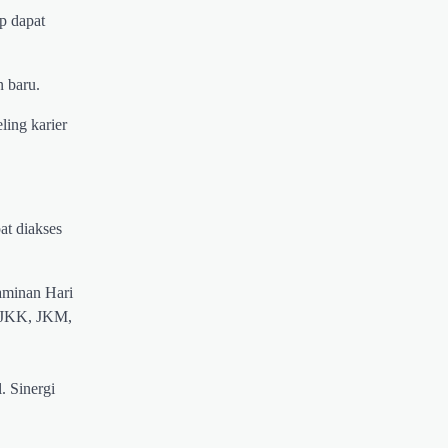
p dapat
 baru.
ling karier
at diakses
aminan Hari
u JKK, JKM,
. Sinergi