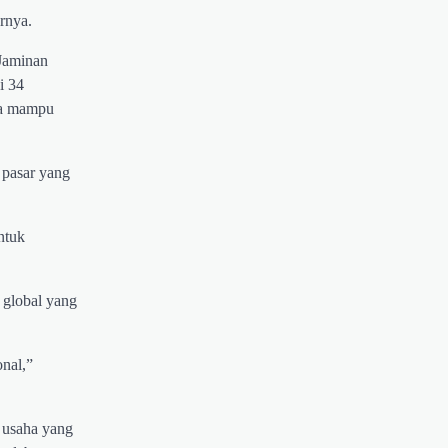
rnya.
 Jaminan
i 34
ga mampu
 pasar yang
ntuk
 global yang
onal,”
m usaha yang