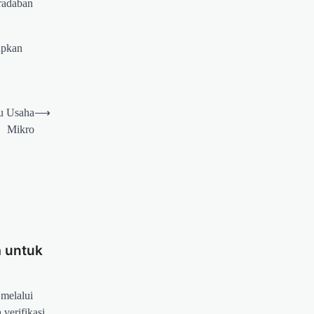
eradaban
apkan
ku Usaha
⟶
Mikro
a untuk
 melalui
 verifikasi