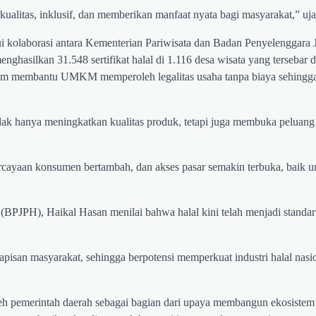
litas, inklusif, dan memberikan manfaat nyata bagi masyarakat,” uja
alui kolaborasi antara Kementerian Pariwisata dan Badan Penyelenggara
ghasilkan 31.548 sertifikat halal di 1.116 desa wisata yang tersebar d
dalam membantu UMKM memperoleh legalitas usaha tanpa biaya sehing
tidak hanya meningkatkan kualitas produk, tetapi juga membuka peluang
rcayaan konsumen bertambah, dan akses pasar semakin terbuka, baik u
BPJPH), Haikal Hasan menilai bahwa halal kini telah menjadi standar
 lapisan masyarakat, sehingga berpotensi memperkuat industri halal nasi
 oleh pemerintah daerah sebagai bagian dari upaya membangun ekosiste