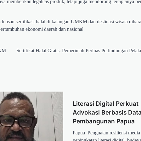
 hanya memberikan legalitas produk, tetapi juga mendorong terciptanya p
luasan sertifikasi halal di kalangan UMKM dan destinasi wisata dihar
ertumbuhan ekonomi daerah dan nasional.
MKM
Sertifikat Halal Gratis: Pemerintah Perluas Perlindungan Pela
Literasi Digital Perkuat
Advokasi Berbasis Dat
Pembangunan Papua
Papua  Penguatan resiliensi media
peningkatan literasi digital, budaya