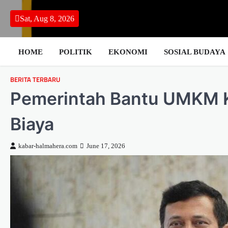
Skip
to
Sat, Aug 8, 2026
content
HOME
POLITIK
EKONOMI
SOSIAL BUDAYA
BERITA TERBARU
Pemerintah Bantu UMKM Ka
Biaya
kabar-halmahera.com
June 17, 2026