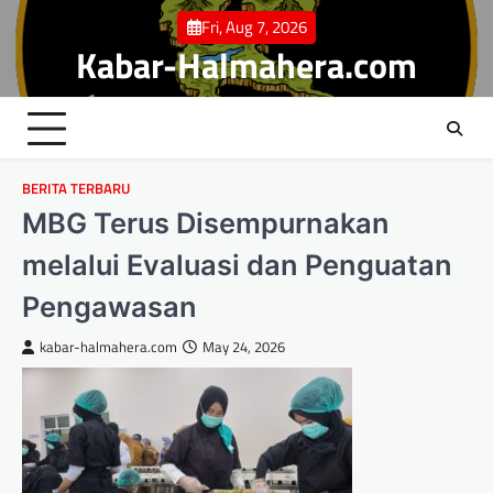
Skip
Fri, Aug 7, 2026
to
Kabar-Halmahera.com
content
BERITA TERBARU
MBG Terus Disempurnakan
melalui Evaluasi dan Penguatan
Pengawasan
kabar-halmahera.com
May 24, 2026