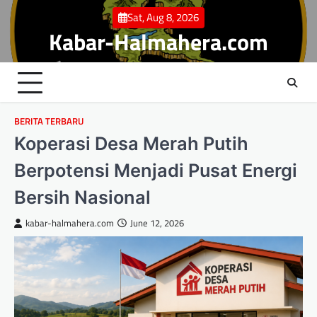
Skip
Sat, Aug 8, 2026
to
Kabar-Halmahera.com
content
BERITA TERBARU
Koperasi Desa Merah Putih
Berpotensi Menjadi Pusat Energi
Bersih Nasional
kabar-halmahera.com
June 12, 2026