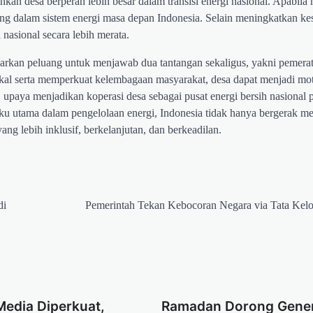
n desa berperan lebih besar dalam transisi energi nasional. Apabila 
ing dalam sistem energi masa depan Indonesia. Selain meningkatkan ke
nasional secara lebih merata.
warkan peluang untuk menjawab dua tantangan sekaligus, yakni pemera
kal serta memperkuat kelembagaan masyarakat, desa dapat menjadi mo
upaya menjadikan koperasi desa sebagai pusat energi bersih nasional p
ku utama dalam pengelolaan energi, Indonesia tidak hanya bergerak m
g lebih inklusif, berkelanjutan, dan berkeadilan.
di
Pemerintah Tekan Kebocoran Negara via Tata Kel
 Media Diperkuat,
Ramadan Dorong Gener