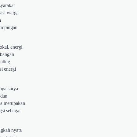
syarakat
pasi warga
a
dampingan
kal, energi
mbangan
enting
si energi
aga surya
 dan
sta merupakan
gsi sebagai
ngkah nyata