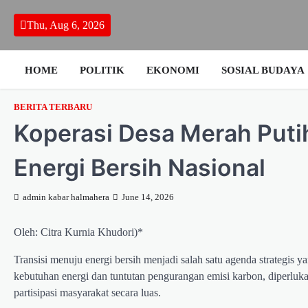
Skip
to
Thu, Aug 6, 2026
content
HOME
POLITIK
EKONOMI
SOSIAL BUDAYA
BERITA TERBARU
Koperasi Desa Merah Puti
Energi Bersih Nasional
admin kabar halmahera
June 14, 2026
Oleh: Citra Kurnia Khudori)*
Transisi menuju energi bersih menjadi salah satu agenda strategis
kebutuhan energi dan tuntutan pengurangan emisi karbon, diperlukan
partisipasi masyarakat secara luas.