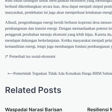
telah mulai dibangun untuk menciptakan ekosistem yang memungkinka
berhasil dikembangkan secara luas, desa dapat menjadi simpul pent
masyarakat, pendekatan ini juga akan memperkuat ketahanan energi 
Alhasil, pengembangan energi bersih berbasis koperasi desa mena
pembangunan dan transisi energi. Dengan memanfaatkan potensi lo
penggerak perubahan menuju ekonomi yang lebih hijau. Karena itu, 
mendapat dukungan berkelanjutan. Ketika masyarakat menjadi pela
kemandirian energi, tetapi juga membangun fondasi pembangunan yan
)* Pemerhati isu sosial-ekonomi
Post
⟵
Pemerintah Tegaskan Tidak Ada Kenaikan Harga BBM Subsi
navigation
Related Posts
Waspadai Narasi Barisan
Resiliensi