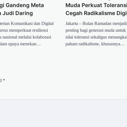
gi Gandeng Meta
Muda Perkuat Tolerans
 Judi Daring
Cegah Radikalisme Digi
terian Komunikasi dan Digital
Jakarta – Bulan Ramadan menja
erus memperkuat resiliensi
penting bagi generasi muda untu
 nasional melalui kolaborasi
nilai toleransi sekaligus menangk
dalam upaya menekan…
paham radikalisme, khususnya…
ed
*