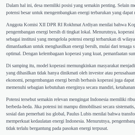
Dalam hal ini, desa memiliki posisi yang semakin penting. Selain 
potensi besar untuk mengembangkan energi terbarukan yang dapat 
Anggota Komisi XII DPR RI Rokhmat Ardiyan menilai bahwa Koper
pengembangan energi bersih di tingkat lokal. Menurutnya, koperasi
sebagai institusi yang mengelola potensi energi terbarukan di wil
dimanfaatkan untuk menghasilkan energi bersih, mulai dari tenaga s
optimal. Dengan kelembagaan koperasi yang kuat, pemanfaatan sumbe
Di samping itu, model koperasi memungkinkan masyarakat menjadi
yang dihasilkan tidak hanya dinikmati oleh investor atau perusahaa
ekonomi, pengembangan energi bersih berbasis koperasi juga dapa
memenuhi sebagian kebutuhan energinya secara mandiri, ketahanan 
Potensi tersebut semakin relevan mengingat Indonesia memiliki rib
berbeda-beda. Jika potensi ini mampu dimobilisasi secara sistemat
sosial dan pemerhati isu global, Paulus Lubis menilai bahwa trans
memperkuat kedaulatan energi Indonesia. Menurutnya, pengembanga
tidak terlalu bergantung pada pasokan energi terpusat.