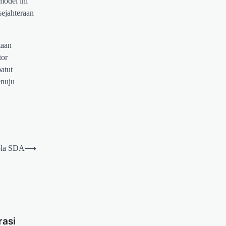
model ini
sejahteraan
taan
tor
atut
enuju
ola SDA
⟶
asi