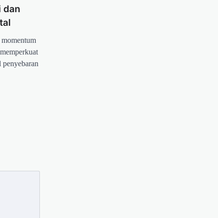
i dan
tal
di momentum
k memperkuat
al penyebaran