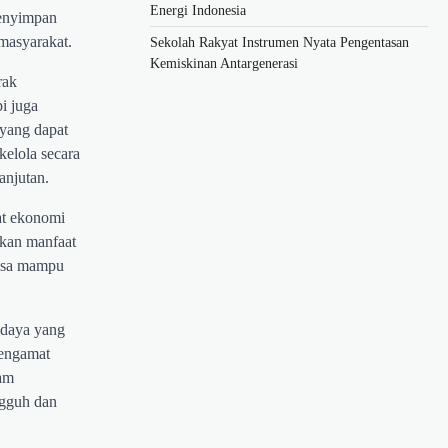
Energi Indonesia
menyimpan
masyarakat.
Sekolah Rakyat Instrumen Nyata Pengentasan
Kemiskinan Antargenerasi
rak
i juga
 yang dapat
kelola secara
anjutan.
at ekonomi
ikan manfaat
desa mampu
r daya yang
Pengamat
lam
ngguh dan