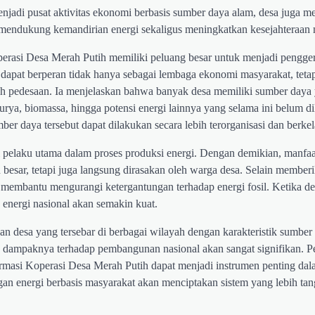
menjadi pusat aktivitas ekonomi berbasis sumber daya alam, desa juga 
mendukung kemandirian energi sekaligus meningkatkan kesejahteraan 
asi Desa Merah Putih memiliki peluang besar untuk menjadi pengge
 dapat berperan tidak hanya sebagai lembaga ekonomi masyarakat, tetap
ayah pedesaan. Ia menjelaskan bahwa banyak desa memiliki sumber daya
urya, biomassa, hingga potensi energi lainnya yang selama ini belum di
r daya tersebut dapat dilakukan secara lebih terorganisasi dan berkel
 pelaku utama dalam proses produksi energi. Dengan demikian, manfa
n besar, tetapi juga langsung dirasakan oleh warga desa. Selain member
t membantu mengurangi ketergantungan terhadap energi fosil. Ketika 
energi nasional akan semakin kuat.
uan desa yang tersebar di berbagai wilayah dengan karakteristik sumbe
is, dampaknya terhadap pembangunan nasional akan sangat signifikan. 
formasi Koperasi Desa Merah Putih dapat menjadi instrumen penting da
n energi berbasis masyarakat akan menciptakan sistem yang lebih ta