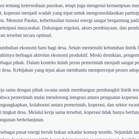
ra tentang ketersediaan pasokan, tetapi juga mengenai kemampuan ma
t, koperasi menjadi wadah yang tepat untuk mengonsolidasikan partisi
a. Menurut Paulus, keberhasilan transisi energi sangat bergantung pad
sipasi masyarakat. Dukungan regulasi, akses pembiayaan, dan pen
n tersebut secara optimal.
umbuhan ekonomi baru bagi desa. Selain memenuhi kebutuhan listrik lo
ahirnya berbagai aktivitas ekonomi produktif. Meski demikian, penge
rbagai pihak. Dalam konteks itulah peran pemerintah menjadi sangat p
ngkat desa. Kebijakan yang tepat akan membantu mempercepat proses adop
rja sama dengan pihak swasta untuk membangun pembangkit listrik ten
hwa pemerintah mulai mendorong integrasi antara penguatan koperasi
ngungkapkan, kolaborasi antara pemerintah, koperasi, dan sektor swa
tingkat desa. Melalui kerja sama tersebut, koperasi tidak hanya berfun
angunan berkelanjutan.
sebagai pusat energi bersih bukan sekadar konsep teoritis. Sejumlah la