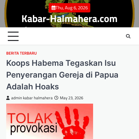
Skip
Thu, Aug 6, 2026
to
Kabar-Halmahera.com
content
BERITA TERBARU
Koops Habema Tegaskan Isu
Penyerangan Gereja di Papua
Adalah Hoaks
admin kabar halmahera
May 23, 2026