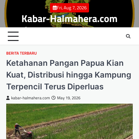
Skip
Fri, Aug 7, 2026
to
Kabar-Halmahera.com
content
BERITA TERBARU
Ketahanan Pangan Papua Kian
Kuat, Distribusi hingga Kampung
Terpencil Terus Diperluas
kabar-halmahera.com
May 19, 2026