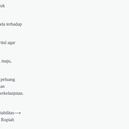
tuk
uda terhadap
ital agar
g maju,
 peluang
dan
erkelanjutan.
abilitas
⟶
Rupiah