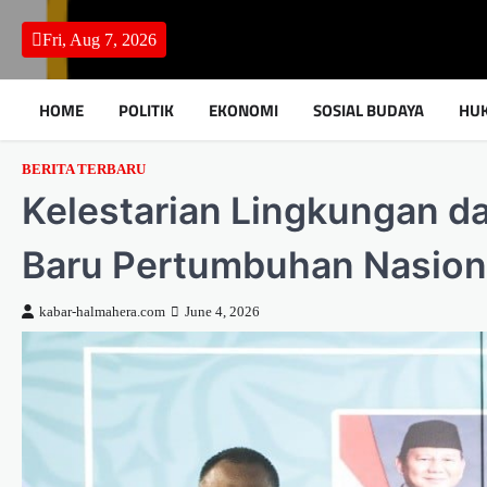
Skip
to
Fri, Aug 7, 2026
content
HOME
POLITIK
EKONOMI
SOSIAL BUDAYA
HU
BERITA TERBARU
Kelestarian Lingkungan da
Baru Pertumbuhan Nasion
kabar-halmahera.com
June 4, 2026