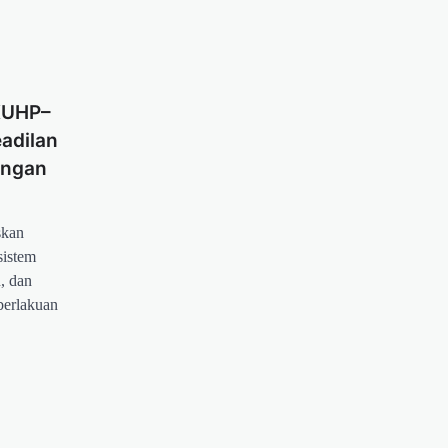
KUHP–
adilan
ungan
skan
istem
, dan
berlakuan