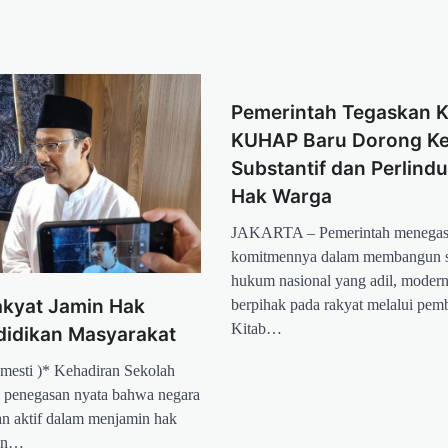
Pemerintah Tegaskan 
KUHAP Baru Dorong Ke
Substantif dan Perlind
Hak Warga
JAKARTA – Pemerintah menega
komitmennya dalam membangun s
hukum nasional yang adil, modern
akyat Jamin Hak
berpihak pada rakyat melalui pem
Kitab…
didikan Masyarakat
amesti )* Kehadiran Sekolah
 penegasan nyata bahwa negara
n aktif dalam menjamin hak
kan…