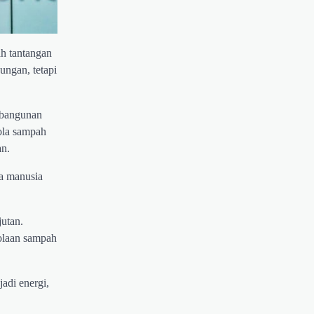
h tantangan
ungan, tetapi
mbangunan
ola sampah
an.
ya manusia
jutan.
olaan sampah
adi energi,