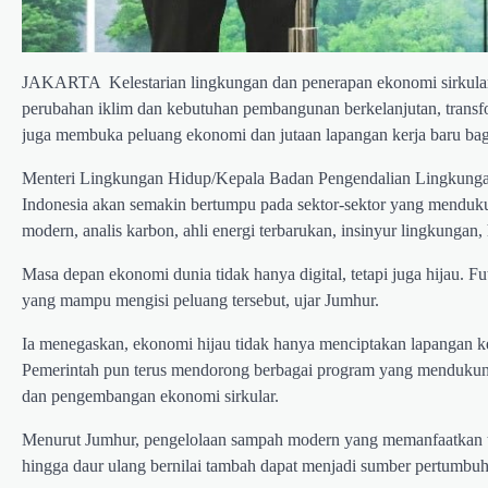
JAKARTA  Kelestarian lingkungan dan penerapan ekonomi sirkular
perubahan iklim dan kebutuhan pembangunan berkelanjutan, transfor
juga membuka peluang ekonomi dan jutaan lapangan kerja baru bag
Menteri Lingkungan Hidup/Kepala Badan Pengendalian Lingkun
Indonesia akan semakin bertumpu pada sektor-sektor yang mendukun
modern, analis karbon, ahli energi terbarukan, insinyur lingkungan
Masa depan ekonomi dunia tidak hanya digital, tetapi juga hijau. F
yang mampu mengisi peluang tersebut, ujar Jumhur.
Ia menegaskan, ekonomi hijau tidak hanya menciptakan lapangan ker
Pemerintah pun terus mendorong berbagai program yang mendukung
dan pengembangan ekonomi sirkular.
Menurut Jumhur, pengelolaan sampah modern yang memanfaatkan te
hingga daur ulang bernilai tambah dapat menjadi sumber pertumbuh