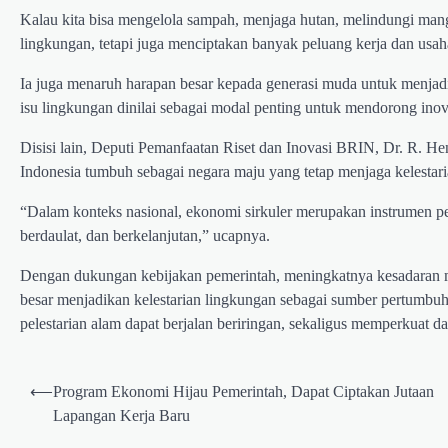
Kalau kita bisa mengelola sampah, menjaga hutan, melindungi man
lingkungan, tetapi juga menciptakan banyak peluang kerja dan usaha
Ia juga menaruh harapan besar kepada generasi muda untuk menjadi
isu lingkungan dinilai sebagai modal penting untuk mendorong inov
Disisi lain, Deputi Pemanfaatan Riset dan Inovasi BRIN, Dr. R. H
Indonesia tumbuh sebagai negara maju yang tetap menjaga kelestari
“Dalam konteks nasional, ekonomi sirkuler merupakan instrumen pe
berdaulat, dan berkelanjutan,” ucapnya.
Dengan dukungan kebijakan pemerintah, meningkatnya kesadaran ma
besar menjadikan kelestarian lingkungan sebagai sumber pertum
pelestarian alam dapat berjalan beriringan, sekaligus memperkuat da
Post
⟵
Program Ekonomi Hijau Pemerintah, Dapat Ciptakan Jutaan
navigation
Lapangan Kerja Baru