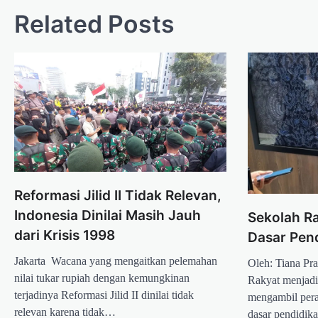
Related Posts
Reformasi Jilid II Tidak Relevan,
Indonesia Dinilai Masih Jauh
Sekolah R
dari Krisis 1998
Dasar Pen
Jakarta  Wacana yang mengaitkan pelemahan
Oleh: Tiana Pr
nilai tukar rupiah dengan kemungkinan
Rakyat menjadi
terjadinya Reformasi Jilid II dinilai tidak
mengambil pera
relevan karena tidak…
dasar pendidi