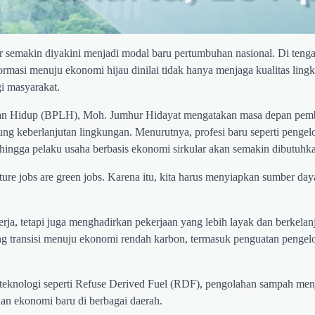
 semakin diyakini menjadi modal baru pertumbuhan nasional. Di tenga
masi menuju ekonomi hijau dinilai tidak hanya menjaga kualitas lingk
i masyarakat.
gan Hidup (BPLH), Moh. Jumhur Hidayat mengatakan masa depan pe
g keberlanjutan lingkungan. Menurutnya, profesi baru seperti pengel
, hingga pelaku usaha berbasis ekonomi sirkular akan semakin dibutuhk
uture jobs are green jobs. Karena itu, kita harus menyiapkan sumber da
ja, tetapi juga menghadirkan pekerjaan yang lebih layak dan berkelan
 transisi menuju ekonomi rendah karbon, termasuk penguatan pengel
knologi seperti Refuse Derived Fuel (RDF), pengolahan sampah menj
an ekonomi baru di berbagai daerah.