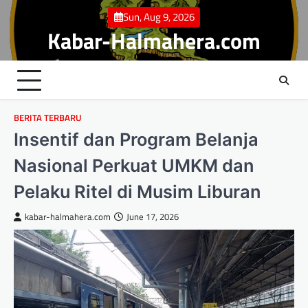
Skip
Sun, Aug 9, 2026
to
Kabar-Halmahera.com
content
BERITA TERBARU
Insentif dan Program Belanja
Nasional Perkuat UMKM dan
Pelaku Ritel di Musim Liburan
kabar-halmahera.com
June 17, 2026