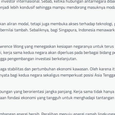
 investor internasional. Sebab, ketika hubungan antarnegara diba
 menjadi lebih kondusif sehingga mampu mendorong masuknya moda
kan aliran modal, tetapi juga membuka akses terhadap teknologi,
bernilai tambah. Sebaliknya, bagi Singapura, Indonesia menawark
awrence Wong yang menegaskan kesiapan negaranya untuk terus
, kerja sama kedua negara akan diperluas pada berbagai bidang p
ingga pengembangan investasi berkelanjutan.
aga stabilitas dan pertumbuhan ekonomi kawasan. Oleh karena it
ata bagi kedua negara sekaligus memperkuat posisi Asia Tengg
an yang berorientasi jangka panjang. Kerja sama tidak hanya
iptaan fondasi ekonomi yang tangguh untuk menghadapi tantanga
embangan energi bersih. Peralihan menuju energi ramah lingkung