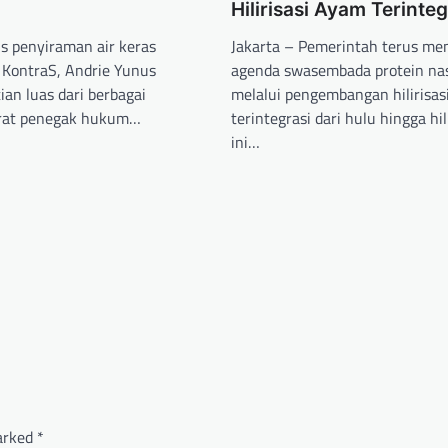
Hilirisasi Ayam Terinteg
us penyiraman air keras
Jakarta – Pemerintah terus m
s KontraS, Andrie Yunus
agenda swasembada protein nas
an luas dari berbagai
melalui pengembangan hilirisas
arat penegak hukum…
terintegrasi dari hulu hingga hi
ini…
marked
*