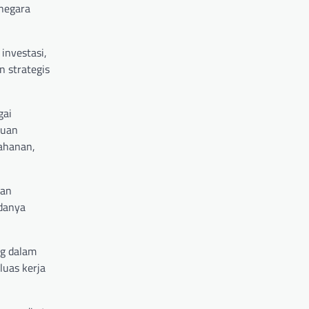
 negara
investasi,
 strategis
gai
muan
tahanan,
kan
danya
ng dalam
uas kerja