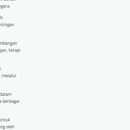
egara.
ah
ntingan
gembangan
an, tetapi
.
 melalui
 dalam
a berbagai
untuk
ung oleh