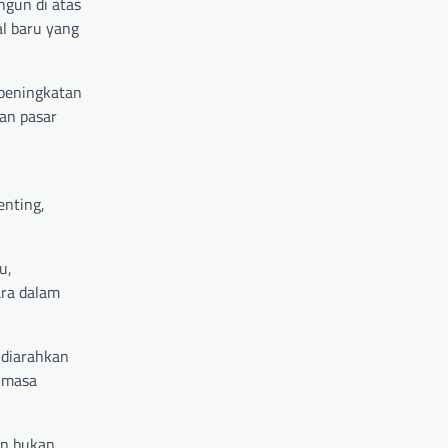
ngun di atas
l baru yang
 peningkatan
an pasar
enting,
u,
ara dalam
 diarahkan
n masa
an bukan