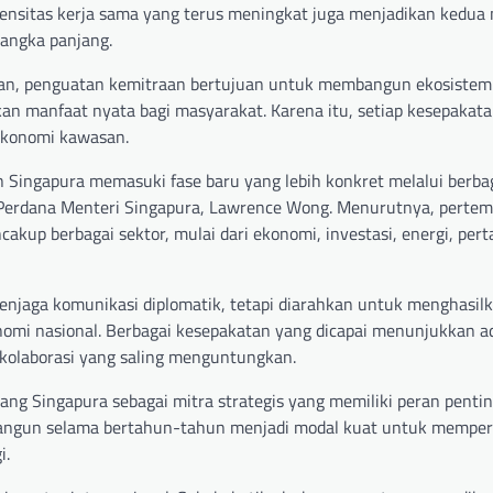
tensitas kerja sama yang terus meningkat juga menjadikan kedua
jangka panjang.
tian, penguatan kemitraan bertujuan untuk membangun ekosistem 
 manfaat nyata bagi masyarakat. Karena itu, setiap kesepakatan
 ekonomi kawasan.
Singapura memasuki fase baru yang lebih konkret melalui berba
a Perdana Menteri Singapura, Lawrence Wong. Menurutnya, perte
akup berbagai sektor, mulai dari ekonomi, investasi, energi, per
aga komunikasi diplomatik, tetapi diarahkan untuk menghasil
mi nasional. Berbagai kesepakatan yang dicapai menunjukkan a
kolaborasi yang saling menguntungkan.
 Singapura sebagai mitra strategis yang memiliki peran penti
angun selama bertahun-tahun menjadi modal kuat untuk memperl
i.