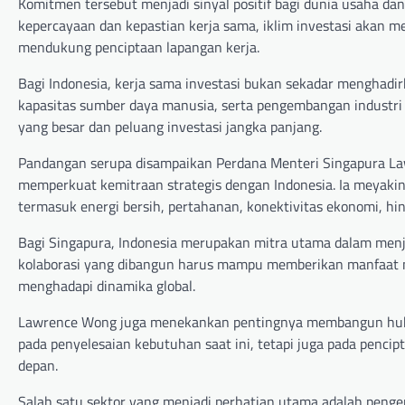
Komitmen tersebut menjadi sinyal positif bagi dunia usaha dan
kepercayaan dan kepastian kerja sama, iklim investasi akan
mendukung penciptaan lapangan kerja.
Bagi Indonesia, kerja sama investasi bukan sekadar menghadir
kapasitas sumber daya manusia, serta pengembangan industri 
yang besar dan peluang investasi jangka panjang.
Pandangan serupa disampaikan Perdana Menteri Singapura L
memperkuat kemitraan strategis dengan Indonesia. Ia meyakini
termasuk energi bersih, pertahanan, konektivitas ekonomi, h
Bagi Singapura, Indonesia merupakan mitra utama dalam menj
kolaborasi yang dibangun harus mampu memberikan manfaat ny
menghadapi dinamika global.
Lawrence Wong juga menekankan pentingnya membangun hubung
pada penyelesaian kebutuhan saat ini, tetapi juga pada penc
depan.
Salah satu sektor yang menjadi perhatian utama adalah peng