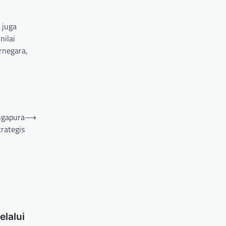
 juga
nilai
rnegara,
ngapura
⟶
rategis
lalui