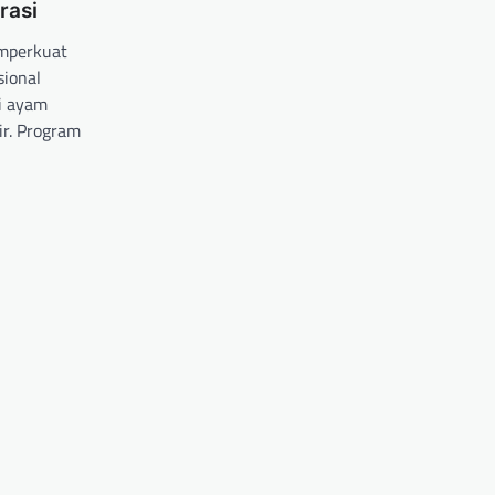
rasi
emperkuat
ional
i ayam
lir. Program