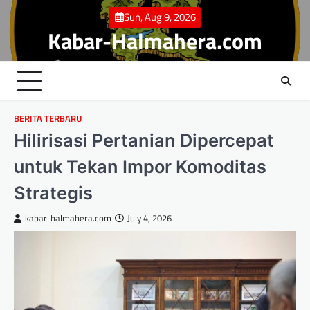
Skip
Sun, Aug 9, 2026
to
Kabar-Halmahera.com
content
BERITA TERBARU
Hilirisasi Pertanian Dipercepat
untuk Tekan Impor Komoditas
Strategis
kabar-halmahera.com
July 4, 2026