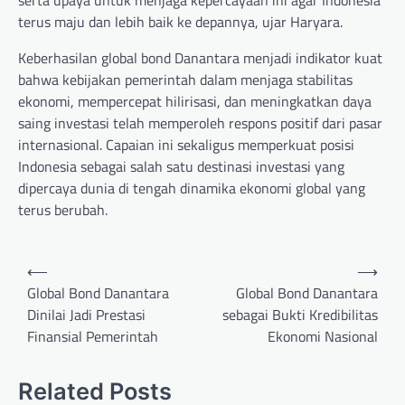
serta upaya untuk menjaga kepercayaan ini agar Indonesia
terus maju dan lebih baik ke depannya, ujar Haryara.
Keberhasilan global bond Danantara menjadi indikator kuat
bahwa kebijakan pemerintah dalam menjaga stabilitas
ekonomi, mempercepat hilirisasi, dan meningkatkan daya
saing investasi telah memperoleh respons positif dari pasar
internasional. Capaian ini sekaligus memperkuat posisi
Indonesia sebagai salah satu destinasi investasi yang
dipercaya dunia di tengah dinamika ekonomi global yang
terus berubah.
Post
⟵
⟶
navigation
Global Bond Danantara
Global Bond Danantara
Dinilai Jadi Prestasi
sebagai Bukti Kredibilitas
Finansial Pemerintah
Ekonomi Nasional
Related Posts