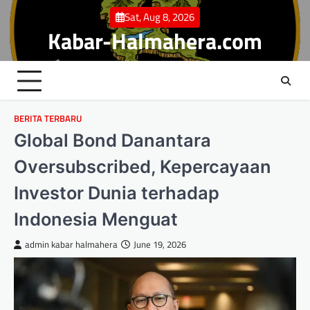
Skip
Sat, Aug 8, 2026
to
Kabar-Halmahera.com
content
BERITA TERBARU
Global Bond Danantara
Oversubscribed, Kepercayaan
Investor Dunia terhadap
Indonesia Menguat
admin kabar halmahera
June 19, 2026