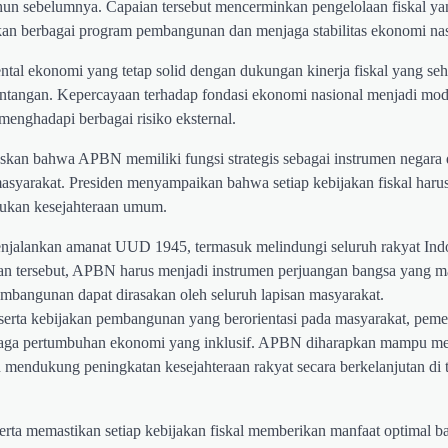
ahun sebelumnya. Capaian tersebut mencerminkan pengelolaan fiskal ya
kan berbagai program pembangunan dan menjaga stabilitas ekonomi nas
l ekonomi yang tetap solid dengan dukungan kinerja fiskal yang seh
antangan. Kepercayaan terhadap fondasi ekonomi nasional menjadi mod
nghadapi berbagai risiko eksternal.
askan bahwa APBN memiliki fungsi strategis sebagai instrumen negara
masyarakat. Presiden menyampaikan bahwa setiap kebijakan fiskal haru
jukan kesejahteraan umum.
njalankan amanat UUD 1945, termasuk melindungi seluruh rakyat Ind
an tersebut, APBN harus menjadi instrumen perjuangan bangsa yang 
mbangunan dapat dirasakan oleh seluruh lapisan masyarakat.
 serta kebijakan pembangunan yang berorientasi pada masyarakat, peme
njaga pertumbuhan ekonomi yang inklusif. APBN diharapkan mampu m
 mendukung peningkatan kesejahteraan rakyat secara berkelanjutan di 
serta memastikan setiap kebijakan fiskal memberikan manfaat optimal b