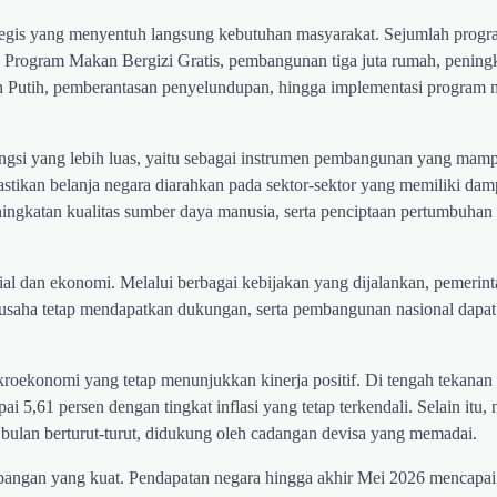
egis yang menyentuh langsung kebutuhan masyarakat. Sejumlah progra
, Program Makan Bergizi Gratis, pembangunan tiga juta rumah, pening
 Putih, pemberantasan penyelundupan, hingga implementasi program 
gsi yang lebih luas, yaitu sebagai instrumen pembangunan yang mam
tikan belanja negara diarahkan pada sektor-sektor yang memiliki dam
ningkatan kualitas sumber daya manusia, serta penciptaan pertumbuha
ial dan ekonomi. Melalui berbagai kebijakan yang dijalankan, pemerin
a usaha tetap mendapatkan dukungan, serta pembangunan nasional dapat
kroekonomi yang tetap menunjukkan kinerja positif. Di tengah tekana
5,61 persen dengan tingkat inflasi yang tetap terkendali. Selain itu, 
ulan berturut-turut, didukung oleh cadangan devisa yang memadai.
embangan yang kuat. Pendapatan negara hingga akhir Mei 2026 mencapa