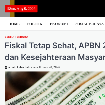
Skip
to
Sun, Aug 9, 2026
content
HOME
POLITIK
EKONOMI
SOSIAL BUDAYA
BERITA TERBARU
Fiskal Tetap Sehat, APBN
dan Kesejahteraan Masya
admin kabar halmahera
June 20, 2026