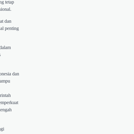
ng tetap
ional.
at dan
al penting
 dalam
s
onesia dan
mampu
rintah
emperkuat
tengah
agi