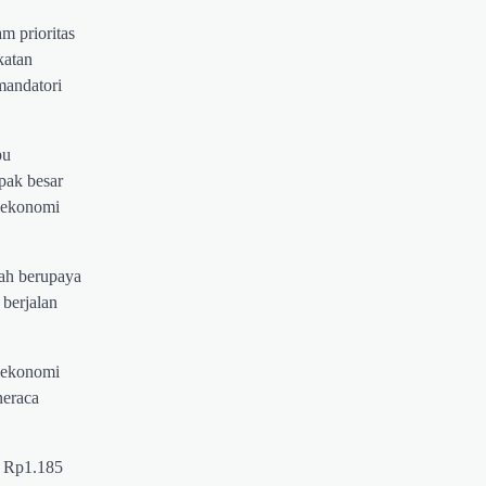
m prioritas
katan
mandatori
pu
pak besar
n ekonomi
tah berupaya
 berjalan
n ekonomi
neraca
i Rp1.185