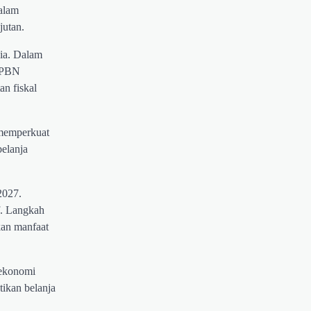
dalam
jutan.
sia. Dalam
 APBN
an fiskal
 memperkuat
elanja
2027.
if. Langkah
kan manfaat
 ekonomi
tikan belanja