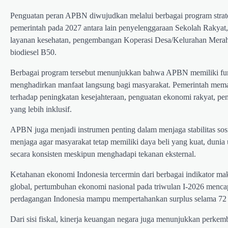
Penguatan peran APBN diwujudkan melalui berbagai program strat
pemerintah pada 2027 antara lain penyelenggaraan Sekolah Rakyat
layanan kesehatan, pengembangan Koperasi Desa/Kelurahan Merah
biodiesel B50.
Berbagai program tersebut menunjukkan bahwa APBN memiliki fun
menghadirkan manfaat langsung bagi masyarakat. Pemerintah memas
terhadap peningkatan kesejahteraan, penguatan ekonomi rakyat, pe
yang lebih inklusif.
APBN juga menjadi instrumen penting dalam menjaga stabilitas sos
menjaga agar masyarakat tetap memiliki daya beli yang kuat, duni
secara konsisten meskipun menghadapi tekanan eksternal.
Ketahanan ekonomi Indonesia tercermin dari berbagai indikator ma
global, pertumbuhan ekonomi nasional pada triwulan I-2026 mencapai 
perdagangan Indonesia mampu mempertahankan surplus selama 72 b
Dari sisi fiskal, kinerja keuangan negara juga menunjukkan perk