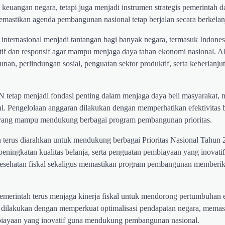
uangan negara, tetapi juga menjadi instrumen strategis pemerintah 
astikan agenda pembangunan nasional tetap berjalan secara berkelan
i internasional menjadi tantangan bagi banyak negara, termasuk Indone
daptif dan responsif agar mampu menjaga daya tahan ekonomi nasional.
, perlindungan sosial, penguatan sektor produktif, serta keberlanjut
N tetap menjadi fondasi penting dalam menjaga daya beli masyarakat,
. Pengelolaan anggaran dilakukan dengan memperhatikan efektivitas b
n yang mampu mendukung berbagai program pembangunan prioritas.
terus diarahkan untuk mendukung berbagai Prioritas Nasional Tahun 
, peningkatan kualitas belanja, serta penguatan pembiayaan yang inovat
 kesehatan fiskal sekaligus memastikan program pembangunan memberi
erintah terus menjaga kinerja fiskal untuk mendorong pertumbuhan
but dilakukan dengan memperkuat optimalisasi pendapatan negara, memas
biayaan yang inovatif guna mendukung pembangunan nasional.