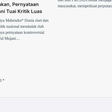
akan, Pernyataan
masyarakat, memperkuat perputa
ni Tuai Kritik Luas
itya Mahendra* Dunia riset dan
itik nasional mendadak riuh
ya pernyataan kontroversial
aiful Mujani…
ed
*