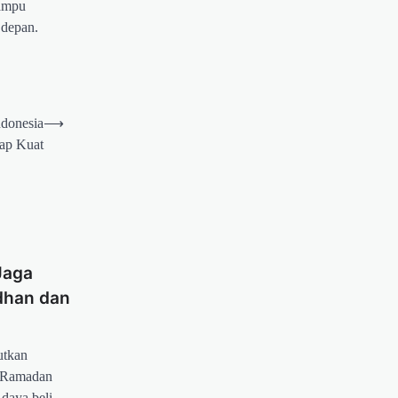
mampu
 depan.
ndonesia
⟶
ap Kuat
Jaga
dhan dan
tkan
ng Ramadan
 daya beli