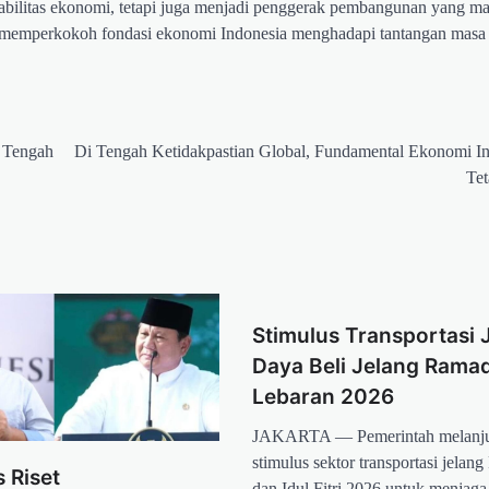
tabilitas ekonomi, tetapi juga menjadi penggerak pembangunan yang 
 memperkokoh fondasi ekonomi Indonesia menghadapi tantangan masa
i Tengah
Di Tengah Ketidakpastian Global, Fundamental Ekonomi I
Tet
Stimulus Transportasi 
Daya Beli Jelang Rama
Lebaran 2026
JAKARTA — Pemerintah melanju
stimulus sektor transportasi jela
s Riset
dan Idul Fitri 2026 untuk menjaga