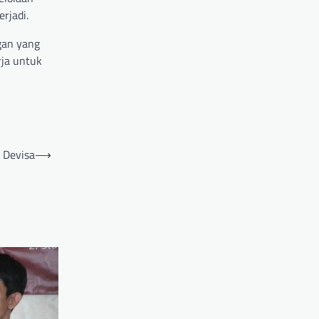
rjadi.
gan yang
rja untuk
 Devisa
⟶