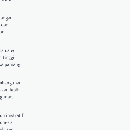
euangan
 dan
kan
ga dapat
 tinggi
ka panjang,
pembangunan
akan lebih
ngunan,
dministratif
donesia
elolaan