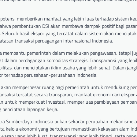
erpotensi memberikan manfaat yang lebih luas terhadap sistem k
bahwa pembentukan DSI akan membawa dampak positif bagi pasar
 Seluruh hasil ekspor yang tercatat dalam sistem akan mencipta
atatan transaksi perdagangan internasional Indonesia.
anya membantu pemerintah dalam melakukan pengawasan, tetapi ju
t dalam perdagangan komoditas strategis. Transparansi yang lebih
litas, dan menciptakan iklim usaha yang lebih sehat. Dalam jang
or terhadap perusahaan-perusahaan Indonesia.
h baik akan memperbesar ruang bagi pemerintah untuk mendukung 
ransaksi tercatat secara transparan, manfaat ekonomi dari ekspor 
akan untuk memperkuat investasi, memperluas pembiayaan pemba
penciptaan lapangan kerja.
tara Sumberdaya Indonesia bukan sekadar perubahan mekanisme a
tata kelola ekonomi yang bertujuan memastikan kekayaan alam In
san yang lebih kuat, transparansi yang lebih tinggi, serta peng