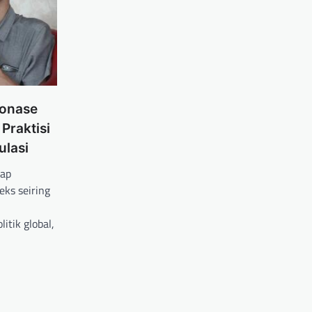
ionase
Praktisi
lasi
dap
eks seiring
itik global,