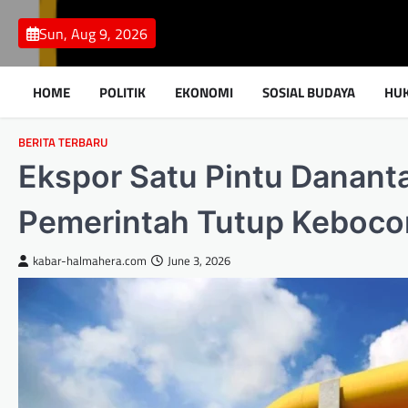
Skip
to
Sun, Aug 9, 2026
content
HOME
POLITIK
EKONOMI
SOSIAL BUDAYA
HU
BERITA TERBARU
Ekspor Satu Pintu Danant
Pemerintah Tutup Kebocor
kabar-halmahera.com
June 3, 2026