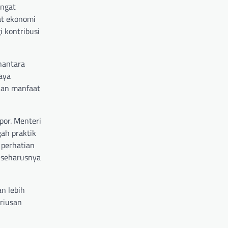
angat
at ekonomi
 kontribusi
nantara
aya
kan manfaat
por. Menteri
ah praktik
i perhatian
g seharusnya
n lebih
eriusan
u