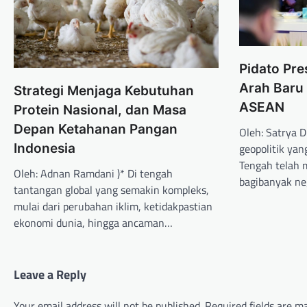
Pidato Pr
Arah Baru
Strategi Menjaga Kebutuhan
ASEAN
Protein Nasional, dan Masa
Depan Ketahanan Pangan
Oleh: Satrya 
Indonesia
geopolitik ya
Tengah telah 
Oleh: Adnan Ramdani )* Di tengah
bagibanyak n
tantangan global yang semakin kompleks,
mulai dari perubahan iklim, ketidakpastian
ekonomi dunia, hingga ancaman…
Leave a Reply
Your email address will not be published.
Required fields are 