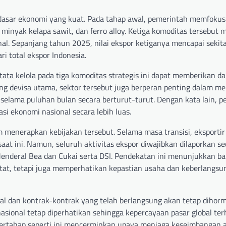
a dasar ekonomi yang kuat. Pada tahap awal, pemerintah memfoku
minyak kelapa sawit, dan ferro alloy. Ketiga komoditas tersebut m
nal. Sepanjang tahun 2025, nilai ekspor ketiganya mencapai sekit
ri total ekspor Indonesia.
ta kelola pada tiga komoditas strategis ini dapat memberikan d
g devisa utama, sektor tersebut juga berperan penting dalam me
selama puluhan bulan secara berturut-turut. Dengan kata lain, p
si ekonomi nasional secara lebih luas.
menerapkan kebijakan tersebut. Selama masa transisi, eksportir
t ini. Namun, seluruh aktivitas ekspor diwajibkan dilaporkan se
t Jenderal Bea dan Cukai serta DSI. Pendekatan ini menunjukkan b
at, tetapi juga memperhatikan kepastian usaha dan keberlangsu
l dan kontrak-kontrak yang telah berlangsung akan tetap dihorm
sional tetap diperhatikan sehingga kepercayaan pasar global te
a bertahap seperti ini mencerminkan upaya menjaga keseimbangan 