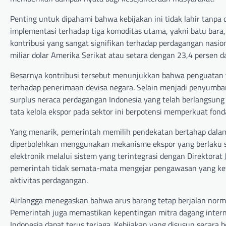
Penting untuk dipahami bahwa kebijakan ini tidak lahir tanp
implementasi terhadap tiga komoditas utama, yakni batu bara, 
kontribusi yang sangat signifikan terhadap perdagangan nasio
miliar dolar Amerika Serikat atau setara dengan 23,4 persen da
Besarnya kontribusi tersebut menunjukkan bahwa penguatan ta
terhadap penerimaan devisa negara. Selain menjadi penyumban
surplus neraca perdagangan Indonesia yang telah berlangsung 
tata kelola ekspor pada sektor ini berpotensi memperkuat fonda
Yang menarik, pemerintah memilih pendekatan bertahap dalam 
diperbolehkan menggunakan mekanisme ekspor yang berlaku saa
elektronik melalui sistem yang terintegrasi dengan Direktora
pemerintah tidak semata-mata mengejar pengawasan yang ket
aktivitas perdagangan.
Airlangga menegaskan bahwa arus barang tetap berjalan norma
Pemerintah juga memastikan kepentingan mitra dagang interna
Indonesia dapat terus terjaga. Kebijakan yang disusun secar