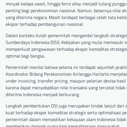
minyak kelapa sawit, hingga ferro alloy menjadi tulang pung
penting bagi perekonomian nasional. Namun, besarnya nilai 
yang diterima negara. Masih terdapat berbagai celah tata kel
ekspor terhadap pembangunan nasional.
Dalam konteks itulah pemerintah mengambil langkah strateg
Sumberdaya Indonesia (DSI). Kebijakan yang mulai memasuki m
memperkuat pengawasan terhadap ekspor komoditas strategis
optimal bagi bangsa.
Pemerintah menilai bahwa selama ini terdapat sejumlah prakt
Koordinator Bidang Perekonomian Airlangga Hartarto menjela
under invoicing, transfer pricing, maupun pelarian devisa hasil
karena dapat menyebabkan nilai transaksi yang tercatat tida
diterima Indonesia menjadi berkurang.
Langkah pembentukan DSI juga merupakan tindak lanjut dari
kuat terhadap ekspor komoditas strategis serta optimalisasi p
pemerintah dalam memastikan kekayaan alam Indonesia tidak 
memberikan dampak nyata bagi kesejahteraan masyarakat.