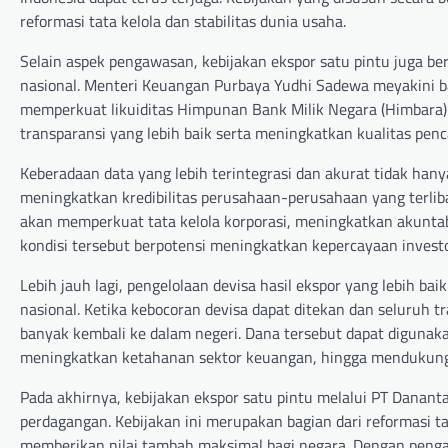
reformasi tata kelola dan stabilitas dunia usaha.
Selain aspek pengawasan, kebijakan ekspor satu pintu juga b
nasional. Menteri Keuangan Purbaya Yudhi Sadewa meyakini 
memperkuat likuiditas Himpunan Bank Milik Negara (Himbara).
transparansi yang lebih baik serta meningkatkan kualitas penc
Keberadaan data yang lebih terintegrasi dan akurat tidak h
meningkatkan kredibilitas perusahaan-perusahaan yang terliba
akan memperkuat tata kelola korporasi, meningkatkan akuntabi
kondisi tersebut berpotensi meningkatkan kepercayaan invest
Lebih jauh lagi, pengelolaan devisa hasil ekspor yang lebi
nasional. Ketika kebocoran devisa dapat ditekan dan seluruh t
banyak kembali ke dalam negeri. Dana tersebut dapat digun
meningkatkan ketahanan sektor keuangan, hingga mendukung 
Pada akhirnya, kebijakan ekspor satu pintu melalui PT Danan
perdagangan. Kebijakan ini merupakan bagian dari reformasi 
memberikan nilai tambah maksimal bagi negara. Dengan pengawa