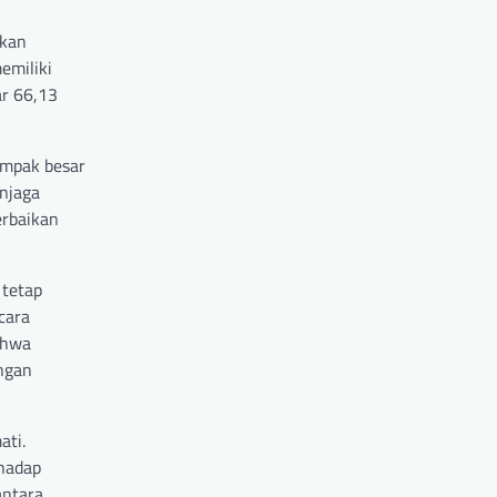
skan
emiliki
ar 66,13
ampak besar
njaga
erbaikan
 tetap
cara
ahwa
ngan
ati.
rhadap
antara