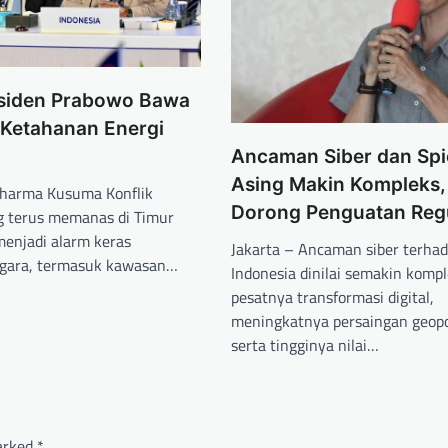
esiden Prabowo Bawa
 Ketahanan Energi
Ancaman Siber dan Sp
Asing Makin Kompleks, 
Dharma Kusuma Konflik
Dorong Penguatan Regu
ng terus memanas di Timur
menjadi alarm keras
Jakarta – Ancaman siber terha
egara, termasuk kawasan…
Indonesia dinilai semakin kompl
pesatnya transformasi digital,
meningkatnya persaingan geopol
serta tingginya nilai…
marked
*