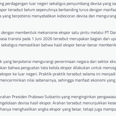
gung perdagangan luar negeri sekaligus penyumbang devisa yang s
ekspor tersebut belum sepenuhnya berbanding lurus dengan manfa
ola yang berpotensi menyebabkan kebocoran devisa dan mengurangi
is dengan membentuk mekanisme ekspor satu pintu melalui PT Da
asa transisi pada 1 Juni 2026 tersebut merupakan bagian dari up
 sekaligus memastikan bahwa hasil ekspor benar-benar memberi
ik yang berpotensi mengurangi penerimaan negara dari sektor eks
skan bahwa penguatan tata kelola ekspor dilakukan untuk menceg
 ekspor ke luar negeri. Praktik-praktik tersebut selama ini menjad
k mencerminkan nilai sebenarnya, sehingga manfaat ekonomi yan
 arahan Presiden Prabowo Subianto yang menginginkan pengawasa
engelolaan devisa hasil ekspor. Arahan tersebut menunjukkan kes
hanya menghasilkan angka ekspor yang besar, tetapi juga mamp