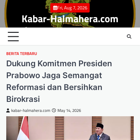
Skip
Fri, Aug 7, 2026
to
Kabar-Halmahera.com
content
BERITA TERBARU
Dukung Komitmen Presiden
Prabowo Jaga Semangat
Reformasi dan Bersihkan
Birokrasi
kabar-halmahera.com
May 14, 2026