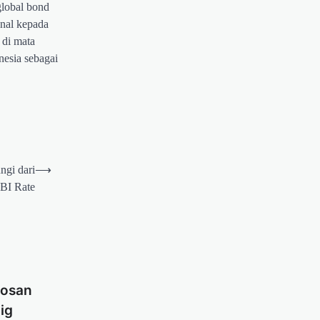
global bond
onal kepada
 di mata
nesia sebagai
gi dari
⟶
BI Rate
bosan
ig