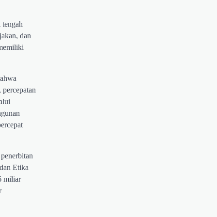
i tengah
jakan, dan
memiliki
 bahwa
, percepatan
alui
angunan
percepat
 penerbitan
dan Etika
 miliar
r