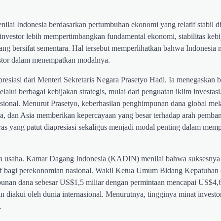
ilai Indonesia berdasarkan pertumbuhan ekonomi yang relatif stabil d
investor lebih mempertimbangkan fundamental ekonomi, stabilitas kebi
ng bersifat sementara. Hal tersebut memperlihatkan bahwa Indonesia 
stor dalam menempatkan modalnya.
resiasi dari Menteri Sekretaris Negara Prasetyo Hadi. Ia menegaskan
lui berbagai kebijakan strategis, mulai dari penguatan iklim investasi
 nasional. Menurut Prasetyo, keberhasilan penghimpunan dana global mel
opa, dan Asia memberikan kepercayaan yang besar terhadap arah pemb
ras yang patut diapresiasi sekaligus menjadi modal penting dalam mem
nia usaha. Kamar Dagang Indonesia (KADIN) menilai bahwa suksesnya
if bagi perekonomian nasional. Wakil Ketua Umum Bidang Kepatuhan 
unan dana sebesar US$1,5 miliar dengan permintaan mencapai US$4,6
iakui oleh dunia internasional. Menurutnya, tingginya minat investo
.