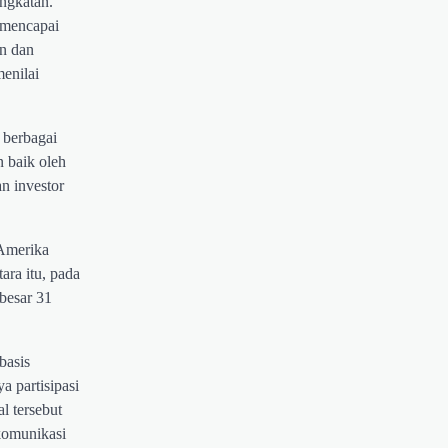
ngkatan.
 mencapai
un dan
menilai
 berbagai
n baik oleh
n investor
 Amerika
ara itu, pada
besar 31
basis
a partisipasi
l tersebut
komunikasi