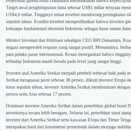
Penerbitan global bond Danantara membuktikan bahwa kepercayaan i
Target awal penghimpunan dana sebesar US$1 miliar ternyata mend
US$4,6 miliar. Tingginya minat tersebut mendorong peningkatan nil
sepuluh tahun. Kondisi tersebut memperlihatkan bahwa investor glob
kekuatan fundamental ekonomi Indonesia sebagai dasar utama dala
Menteri Investasi dan Hilirisasi sekaligus CEO BPI Danantara, Ro
negara memperoleh respons yang sangat positif. Menurutnya, berbag
para pelaku pasar internasional. Rosan menegaskan bahwa tingginy
terhadap Indonesia masih berada pada level yang sangat tinggi.
Investor asal Amerika Serikat menjadi pembeli terbesar baik pada t
Serikat menguasai porsi sebesar 38 persen, diikuti investor Eropa d
tenor sepuluh tahun, investor Amerika Serikat mendominasi dengan 
persen serta Asia sebesar 17 persen.
Dominasi investor Amerika Serikat dalam penerbitan global bond D
investornya secara lebih beragam. Selama ini, penerbitan surat utan
investor dari Amerika Serikat serta kawasan Eropa dan Timur Tenga
merupakan hasil dari konsistensi pemerintah dalam menjaga stabil