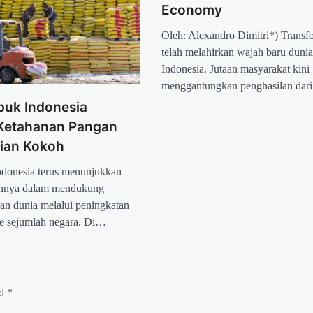
Economy
Oleh: Alexandro Dimitri*) Transfo
telah melahirkan wajah baru dunia 
Indonesia. Jutaan masyarakat kini
menggantungkan penghasilan dar
puk Indonesia
Ketahanan Pangan
Kian Kokoh
onesia terus menunjukkan
annya dalam mendukung
an dunia melalui peningkatan
e sejumlah negara. Di…
ed
*