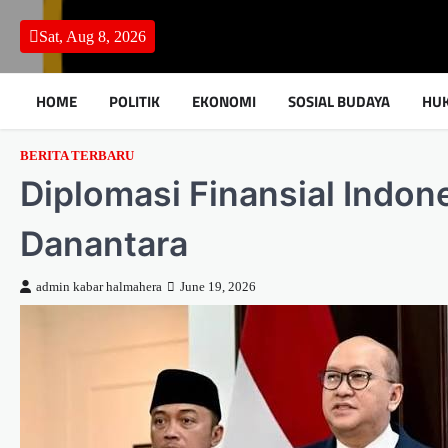
Skip
to
Sat, Aug 8, 2026
content
HOME
POLITIK
EKONOMI
SOSIAL BUDAYA
HU
BERITA TERBARU
Diplomasi Finansial Indon
Danantara
admin kabar halmahera
June 19, 2026