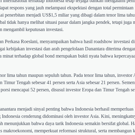
nternasional terhadap Indonesia tetap terjaga bahkan mengalami peni
apat respons yang jauh melampaui ekspektasi dengan total permintaan
ai penerbitan menjadi US$1,5 miliar yang dibagi dalam tenor lima tah
al tidak hanya melihat situasi pasar dalam jangka pendek, tetapi juga 
m mengambil keputusan investasi.
san Perkasa Roeslani, menyampaikan bahwa hasil roadshow investasi di
ai kebijakan investasi dan arah pengelolaan Danantara diterima denga
a minat terhadap global bond merupakan bukti nyata bahwa kepercayaa
enor lima tahun maupun sepuluh tahun. Pada tenor lima tahun, investor
an Timur Tengah sebesar 41 persen serta Asia sebesar 21 persen. Sement
porsi mencapai 52 persen, disusul investor Eropa dan Timur Tengah se
anantara menjadi sinyal penting bahwa Indonesia berhasil memperluas 
g Indonesia cenderung didominasi oleh investor Asia. Kini, meningkatny
h menunjukkan bahwa daya tarik Indonesia semakin bersifat global. Ha
itas makroekonomi, memperkuat reformasi struktural, serta membangun 