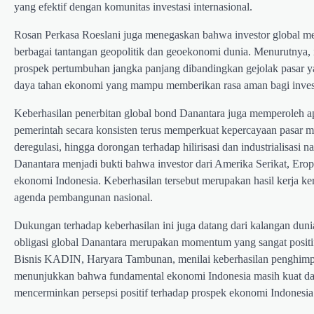
yang efektif dengan komunitas investasi internasional.
Rosan Perkasa Roeslani juga menegaskan bahwa investor global men
berbagai tantangan geopolitik dan geoekonomi dunia. Menurutnya, 
prospek pertumbuhan jangka panjang dibandingkan gejolak pasar ya
daya tahan ekonomi yang mampu memberikan rasa aman bagi inve
Keberhasilan penerbitan global bond Danantara juga memperoleh ap
pemerintah secara konsisten terus memperkuat kepercayaan pasar mela
deregulasi, hingga dorongan terhadap hilirisasi dan industrialisasi
Danantara menjadi bukti bahwa investor dari Amerika Serikat, Er
ekonomi Indonesia. Keberhasilan tersebut merupakan hasil kerja ke
agenda pembangunan nasional.
Dukungan terhadap keberhasilan ini juga datang dari kalangan du
obligasi global Danantara merupakan momentum yang sangat posit
Bisnis KADIN, Haryara Tambunan, menilai keberhasilan penghimp
menunjukkan bahwa fundamental ekonomi Indonesia masih kuat dan d
mencerminkan persepsi positif terhadap prospek ekonomi Indonesia