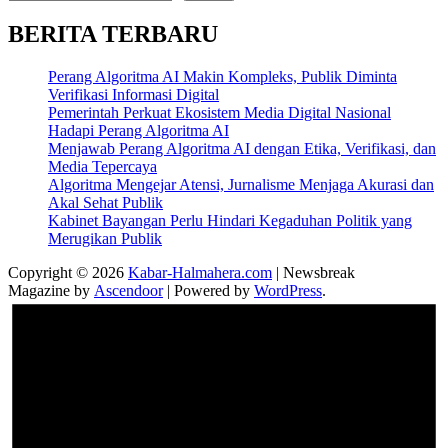
BERITA TERBARU
Perang Algoritma AI Makin Kompleks, Publik Diminta
Verifikasi Informasi Digital
Pemerintah Perkuat Ekosistem Media Digital Nasional
Hadapi Perang Algoritma AI
Menjawab Perang Algoritma AI dengan Etika, Verifikasi, dan
Media Tepercaya
Algoritma Mengejar Atensi, Jurnalisme Menjaga Akurasi dan
Akal Sehat Publik
Kabinet Bayangan Perlu Hindari Kegaduhan Politik yang
Merugikan Publik
Copyright © 2026
Kabar-Halmahera.com
| Newsbreak
Magazine by
Ascendoor
| Powered by
WordPress
.