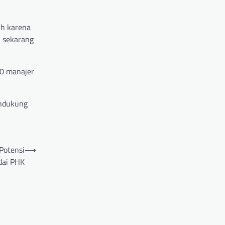
ih karena
, sekarang
00 manajer
endukung
Potensi
⟶
dai PHK