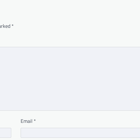
marked
*
Email
*