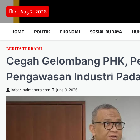
Skip
to
Fri, Aug 7, 2026
content
HOME
POLITIK
EKONOMI
SOSIAL BUDAYA
HU
BERITA TERBARU
Cegah Gelombang PHK, Pe
Pengawasan Industri Pada
kabar-halmahera.com
June 9, 2026