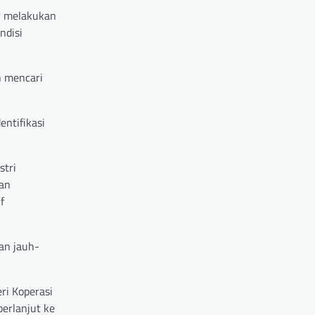
r melakukan
ndisi
n mencari
ntifikasi
stri
dan
f
an jauh-
ri Koperasi
erlanjut ke