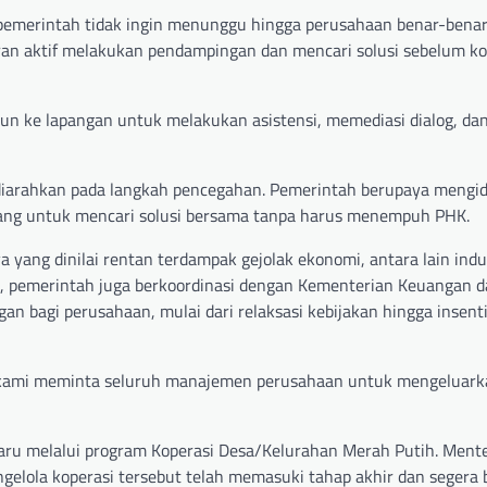
pemerintah tidak ingin menunggu hingga perusahaan benar-bena
ran aktif melakukan pendampingan dan mencari solusi sebelum ko
run ke lapangan untuk melakukan asistensi, memediasi dialog, da
iarahkan pada langkah pencegahan. Pemerintah berupaya mengide
ruang untuk mencari solusi bersama tanpa harus menempuh PHK.
 yang dinilai rentan terdampak gejolak ekonomi, antara lain indu
itu, pemerintah juga berkoordinasi dengan Kementerian Keuangan 
 bagi perusahaan, mulai dari relaksasi kebijakan hingga insenti
as, kami meminta seluruh manajemen perusahaan untuk mengeluark
 baru melalui program Koperasi Desa/Kelurahan Merah Putih. Mente
elola koperasi tersebut telah memasuki tahap akhir dan segera b