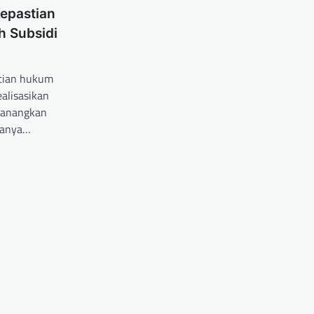
epastian
 Subsidi
stian hukum
alisasikan
canangkan
 hanya…