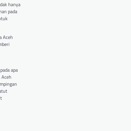
idak hanya
inan pada
ntuk
a Aceh
mberi
 pada apa
. Aceh
dampingan
atut
t