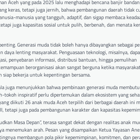
man Aceh yang pada 2025 lalu menghadapi bencana banjir bandan
 yang keras, tetapi juga jernih, bahwa pembangunan daerah tidak 
anusia-manusia yang tangguh, adaptif, dan sigap membaca keada
tetapi juga kapasitas sosial untuk pulih, berbenah, dan menata ke
penting. Generasi muda tidak boleh hanya dibayangkan sebagai p
daya lenting masyarakat. Penguasaan teknologi, misalnya, dapa
gasi, penyebaran informasi, distribusi bantuan, hingga pemulihan
n kemampuan berorganisasi akan sangat berguna ketika masyaraka
 siap bekerja untuk kepentingan bersama.
 Kuala juga menunjukkan bahwa pembinaan generasi muda membut
-tokoh inspiratif perlu dipertemukan dalam ekosistem yang sehat.
ang diikuti 26 anak muda Aceh terpilih dari berbagai daerah ini
, tetapi juga pada pembangunan karakter dan kapasitas kepemim
kan Masa Depan”, terasa sangat dekat dengan realitas anak muda
hnya menemukan arah. Pesan yang disampaikan Ketua Yayasan An
tingnya membangun pola pikir kepemimpinan, komitmen, dan pera