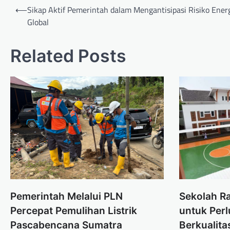
Post
⟵
Sikap Aktif Pemerintah dalam Mengantisipasi Risiko Ener
navigation
Global
Related Posts
Pemerintah Melalui PLN
Sekolah R
Percepat Pemulihan Listrik
untuk Per
Pascabencana Sumatra
Berkualita