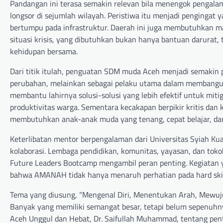
Pandangan ini terasa semakin relevan bila menengok pengala
longsor di sejumlah wilayah. Peristiwa itu menjadi pengingat
bertumpu pada infrastruktur. Daerah ini juga membutuhkan m
situasi krisis, yang dibutuhkan bukan hanya bantuan darurat, 
kehidupan bersama.
Dari titik itulah, penguatan SDM muda Aceh menjadi semakin 
perubahan, melainkan sebagai pelaku utama dalam membangun 
membantu lahirnya solusi-solusi yang lebih efektif untuk miti
produktivitas warga. Sementara kecakapan berpikir kritis da
membutuhkan anak-anak muda yang tenang, cepat belajar, dan
Keterlibatan mentor berpengalaman dari Universitas Syiah
kolaborasi. Lembaga pendidikan, komunitas, yayasan, dan tokoh
Future Leaders Bootcamp mengambil peran penting. Kegiatan y
bahwa AMANAH tidak hanya menaruh perhatian pada hard skill
Tema yang diusung, “Mengenal Diri, Menentukan Arah, Mewujud
Banyak yang memiliki semangat besar, tetapi belum sepenu
Aceh Unggul dan Hebat, Dr. Saifullah Muhammad, tentang pen