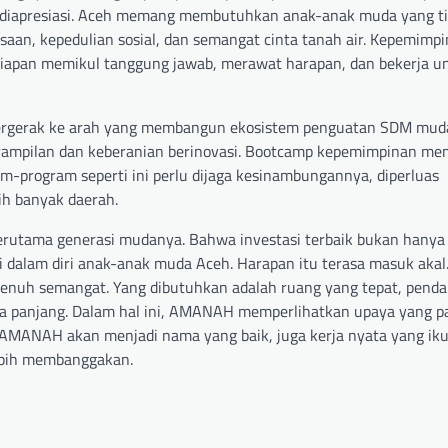
 diapresiasi. Aceh memang membutuhkan anak-anak muda yang t
gsaan, kepedulian sosial, dan semangat cinta tanah air. Kepemimp
esiapan memikul tanggung jawab, merawat harapan, dan bekerja u
ergerak ke arah yang membangun ekosistem penguatan SDM mud
terampilan dan keberanian berinovasi. Bootcamp kepemimpinan me
gram-program seperti ini perlu dijaga kesinambungannya, diperluas
ih banyak daerah.
utama generasi mudanya. Bahwa investasi terbaik bukan hanya
di dalam diri anak-anak muda Aceh. Harapan itu terasa masuk akal
 penuh semangat. Yang dibutuhkan adalah ruang yang tepat, pen
gka panjang. Dalam hal ini, AMANAH memperlihatkan upaya yang p
t, AMANAH akan menjadi nama yang baik, juga kerja nyata yang iku
lebih membanggakan.