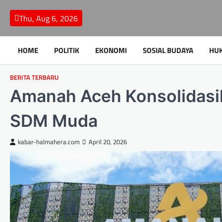
Skip
to
Thu, Aug 6, 2026
content
HOME
POLITIK
EKONOMI
SOSIAL BUDAYA
HU
BERITA TERBARU
Amanah Aceh Konsolidasi
SDM Muda
kabar-halmahera.com
April 20, 2026