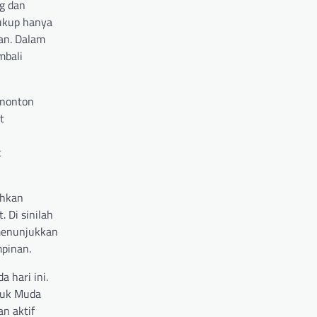
g dan
cukup hanya
an. Dalam
mbali
enonton
t
t
uhkan
 Di sinilah
 menunjukkan
pinan.
 hari ini.
euk Muda
n aktif