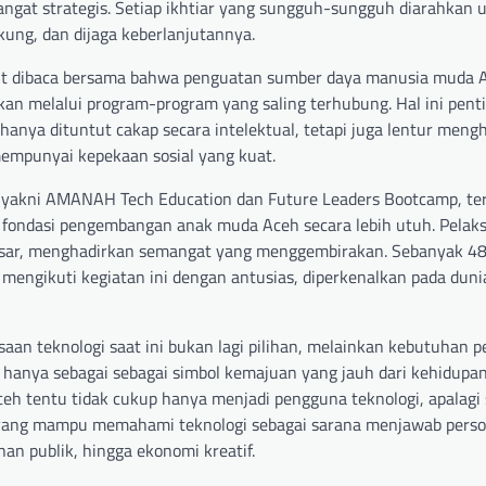
angat strategis. Setiap ikhtiar yang sungguh-sungguh diarahkan 
ung, dan dijaga keberlanjutannya.
ut dibaca bersama bahwa penguatan sumber daya manusia muda A
ikan melalui program-program yang saling terhubung. Hal ini pent
 hanya dituntut cakap secara intelektual, tetapi juga lentur meng
mempunyai kepekaan sosial yang kuat.
ar, yakni AMANAH Tech Education dan Future Leaders Bootcamp, te
ondasi pengembangan anak muda Aceh secara lebih utuh. Pelak
ar, menghadirkan semangat yang menggembirakan. Sebanyak 48 
engikuti kegiatan ini dengan antusias, diperkenalkan pada dunia
an teknologi saat ini bukan lagi pilihan, melainkan kebutuhan p
k hanya sebagai sebagai simbol kemajuan yang jauh dari kehidupan
Aceh tentu tidak cukup hanya menjadi pengguna teknologi, apalagi
 yang mampu memahami teknologi sebagai sarana menjawab persoa
nan publik, hingga ekonomi kreatif.