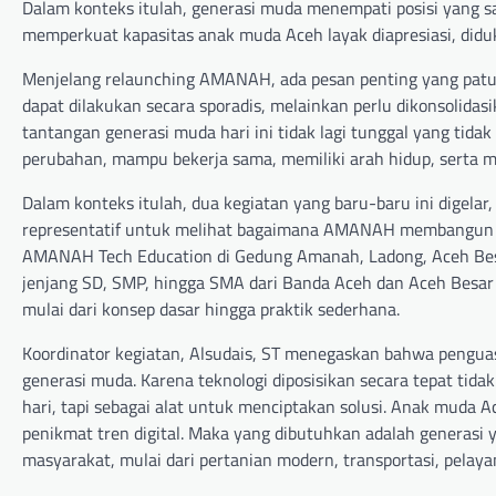
Dalam konteks itulah, generasi muda menempati posisi yang s
memperkuat kapasitas anak muda Aceh layak diapresiasi, diduk
Menjelang relaunching AMANAH, ada pesan penting yang pat
dapat dilakukan secara sporadis, melainkan perlu dikonsolidas
tantangan generasi muda hari ini tidak lagi tunggal yang tidak
perubahan, mampu bekerja sama, memiliki arah hidup, serta 
Dalam konteks itulah, dua kegiatan yang baru-baru ini digel
representatif untuk melihat bagaimana AMANAH membangun f
AMANAH Tech Education di Gedung Amanah, Ladong, Aceh Bes
jenjang SD, SMP, hingga SMA dari Banda Aceh dan Aceh Besar m
mulai dari konsep dasar hingga praktik sederhana.
Koordinator kegiatan, Alsudais, ST menegaskan bahwa penguasa
generasi muda. Karena teknologi diposisikan secara tepat tida
hari, tapi sebagai alat untuk menciptakan solusi. Anak muda 
penikmat tren digital. Maka yang dibutuhkan adalah generasi
masyarakat, mulai dari pertanian modern, transportasi, pelaya