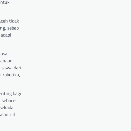
untuk
ceh tidak
ing, sebab
hadapi
rasa
sanaan
siswa dari
 robotika,
enting bagi
 sehari-
 sekadar
lan riil