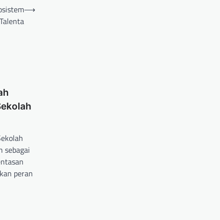
osistem
⟶
Talenta
ah
Sekolah
Sekolah
h sebagai
entasan
kan peran