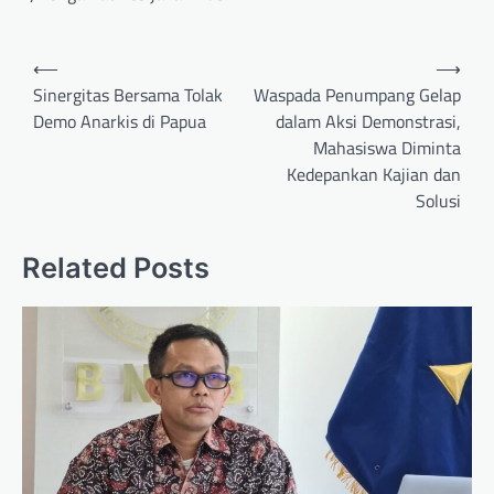
Post
⟵
⟶
navigation
Sinergitas Bersama Tolak
Waspada Penumpang Gelap
Demo Anarkis di Papua
dalam Aksi Demonstrasi,
Mahasiswa Diminta
Kedepankan Kajian dan
Solusi
Related Posts